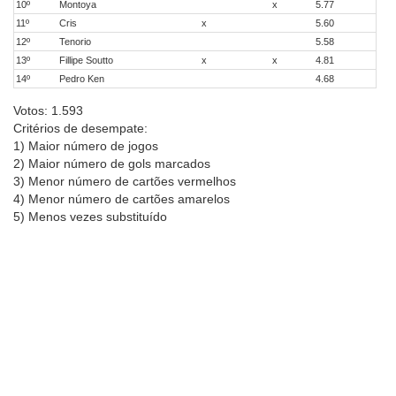
10º
Montoya
x
5.77
11º
Cris
x
5.60
12º
Tenorio
5.58
13º
Fillipe Soutto
x
x
4.81
14º
Pedro Ken
4.68
Votos: 1.593
Critérios de desempate:
1) Maior número de jogos
2) Maior número de gols marcados
3) Menor número de cartões vermelhos
4) Menor número de cartões amarelos
5) Menos vezes substituído