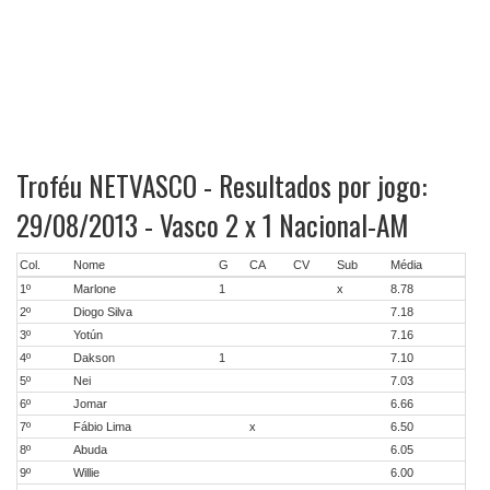
Troféu NETVASCO - Resultados por jogo:
29/08/2013 - Vasco 2 x 1 Nacional-AM
Col.
Nome
G
CA
CV
Sub
Média
1º
Marlone
1
x
8.78
2º
Diogo Silva
7.18
3º
Yotún
7.16
4º
Dakson
1
7.10
5º
Nei
7.03
6º
Jomar
6.66
7º
Fábio Lima
x
6.50
8º
Abuda
6.05
9º
Willie
6.00