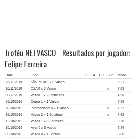
Troféu NETVASCO - Resultados por jogador:
Felipe Ferreira
Data
Jogo
G
CA
CV
Sub
Média
28/11/2019
São Paulo 1 x 0 Vasco
3.21
10/11/2019
CSA 0 x 3 Vasco
x
7.63
06/11/2019
Vasco 1 x 2 Palmeiras
4.50
26/10/2019
Ceará 1 x 1 Vasco
7.88
20/10/2019
Internacional 0 x 1 Vasco
x
7.37
16/10/2019
Vasco 2 x 1 Botafogo
x
7.62
13/10/2019
Vasco 1 x 0 Fortaleza
9.30
10/10/2019
Avaí 0 x 0 Vasco
7.34
05/10/2019
Vasco 0 x 1 Santos
8.60