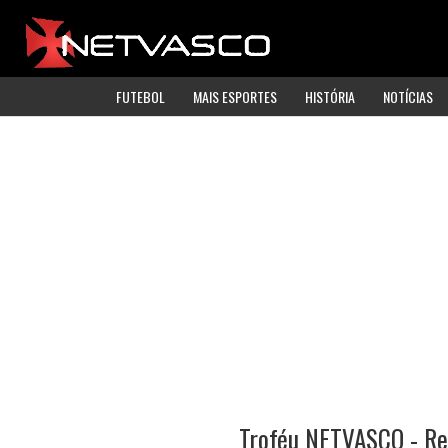
FUTEBOL
MAIS ESPORTES
HISTÓRIA
NOTÍCIAS
Troféu NETVASCO - Res