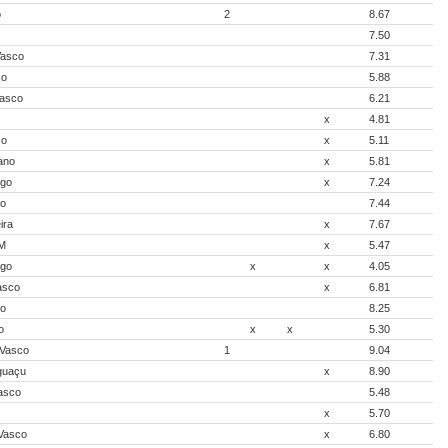
o
2
8.67
7.50
Vasco
7.31
co
5.88
Vasco
6.21
x
4.81
co
x
5.11
ano
x
5.81
ngo
x
7.24
co
7.44
ira
x
7.67
AM
x
5.47
ngo
x
x
4.05
asco
x
6.81
co
8.25
o
x
x
5.30
 Vasco
1
9.04
guaçu
x
8.90
Vasco
5.48
x
5.70
 Vasco
x
6.80