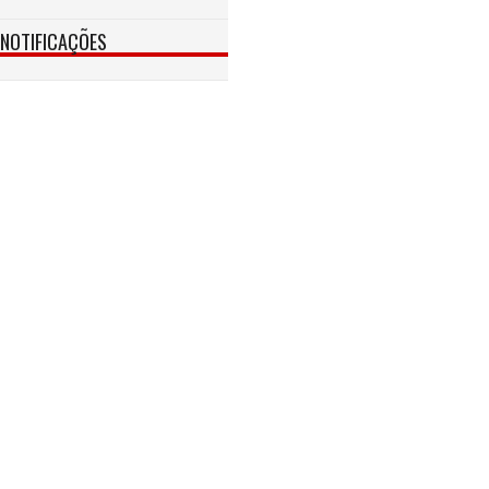
NOTIFICAÇÕES