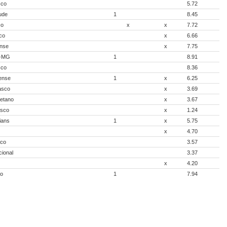
sco
5.72
ude
1
8.45
co
x
x
7.72
sco
x
6.66
ense
x
7.75
co-MG
1
8.91
sco
8.36
rense
1
x
6.25
asco
x
3.69
aetano
x
3.67
asco
x
1.24
ians
1
x
5.75
x
4.70
sco
3.57
cional
3.37
x
4.20
co
1
7.94