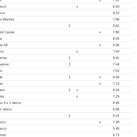
a
x
7.12
asco
x
6.50
asco
8.10
o Moreira
7.88
2
8.81
 de Caxias
x
7.80
ta
8.04
ana-SE
x
8.06
sco
x
7.84
iense
1
8.81
guense
1
7.44
go
7.03
de
1
x
8.46
ta
x
7.13
ano
1
x
8.44
ira
x
7.29
es 0 x 1 Vasco
8.48
1 Vasco
6.85
1
8.41
asco
x
7.48
Vasco
5.49
ense
6.73