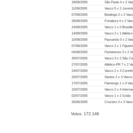
18/09/2005
São Paulo 4 x 2 Va
11/09/2005
Vasco 5 x 2 Juvent
07/09/2005
Botafogo 2 x 2 Vas
28/08/2005
Fortaleza 4 x 2 Va
24/08/2005
Vasco 1 x 0 Brasili
14/08/2005
Vasco 2 x 1 Atléti
10/08/2005
Paysandu 0 x 2 Va
07/08/2005
Vasco 2 x 1 Figuei
04/08/2005
Fluminense 3 x 2 V
30/07/2005
Vasco 3 x 2 São C
27/07/2005
Atlético-PR 7 x 2 V
24/07/2005
Vasco 2 x 3 Corinth
20/07/2005
Santos 2 x 3 Vasco
17/07/2005
Flamengo 1 x 0 Va
10/07/2005
Vasco 2 x 4 Interna
02/07/2005
Vasco 1 x 2 Goiás
26/06/2005
Cruzeiro 3 x 3 Vas
Votos: 172.146