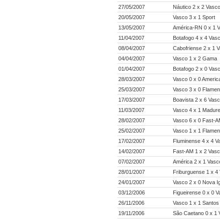
27/05/2007
Náutico 2 x 2 Vasc
20/05/2007
Vasco 3 x 1 Sport
13/05/2007
América-RN 0 x 1 
11/04/2007
Botafogo 4 x 4 Vas
08/04/2007
Cabofriense 2 x 1 
04/04/2007
Vasco 1 x 2 Gama
01/04/2007
Botafogo 2 x 0 Vas
28/03/2007
Vasco 0 x 0 Americ
25/03/2007
Vasco 3 x 0 Flame
17/03/2007
Boavista 2 x 6 Vas
11/03/2007
Vasco 4 x 1 Madure
28/02/2007
Vasco 6 x 0 Fast-
25/02/2007
Vasco 1 x 1 Flame
17/02/2007
Fluminense 4 x 4 V
14/02/2007
Fast-AM 1 x 2 Vas
07/02/2007
América 2 x 1 Vasc
28/01/2007
Friburguense 1 x 4
24/01/2007
Vasco 2 x 0 Nova I
03/12/2006
Figueirense 0 x 0 
26/11/2006
Vasco 1 x 1 Santos
19/11/2006
São Caetano 0 x 1