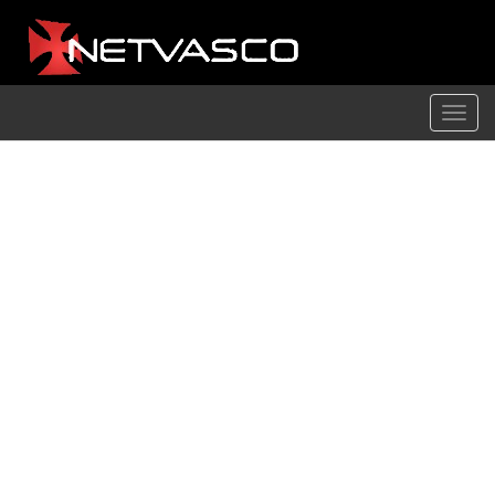
Toggl
navig