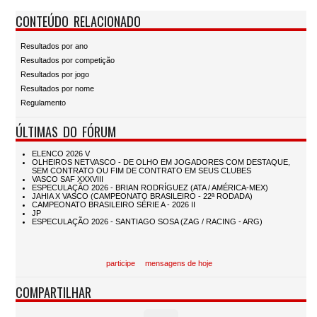
CONTEÚDO RELACIONADO
Resultados por ano
Resultados por competição
Resultados por jogo
Resultados por nome
Regulamento
ÚLTIMAS DO FÓRUM
participe
mensagens de hoje
COMPARTILHAR