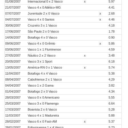
01/08/2007
Internacional 0 x 2 Vasco
x
5.97
21/07/2007
Vasco 4 x 0 Atlético-MG
4.41
07/07/2007
Juventude 2 x 0 Vasco
x
2.68
04/07/2007
Vasco 4 x 0 Santos
x
4.46
30/06/2007
Cruzeiro 3 x 1 Vasco
4.18
17/06/2007
São Paulo 2 x 0 Vasco
1.78
14/06/2007
Botafogo 4 x 0 Vasco
0.90
09/06/2007
Vasco 4 x 0 Grêmio
x
5.86
03/06/2007
Vasco 1 x 1 Fluminense
4.59
27/05/2007
Náutico 2 x 2 Vasco
x
3.48
20/05/2007
Vasco 3 x 1 Sport
6.18
13/05/2007
América-RN 0 x 1 Vasco
x
5.74
11/04/2007
Botafogo 4 x 4 Vasco
5.38
08/04/2007
Cabofriense 2 x 1 Vasco
4.29
04/04/2007
Vasco 1 x 2 Gama
3.82
01/04/2007
Botafogo 2 x 0 Vasco
4.34
28/03/2007
Vasco 0 x 0 Americano
5.55
25/03/2007
Vasco 3 x 0 Flamengo
6.64
17/03/2007
Boavista 2 x 6 Vasco
5.28
11/03/2007
Vasco 4 x 1 Madureira
5.88
28/02/2007
Vasco 6 x 0 Fast-AM
x
5.37
28/01/2007
Friburguense 1 x 4 Vasco
5.73