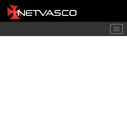
Toggl
navig