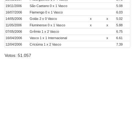
19/11/2006
São Caetano 0 x 1 Vasco
5.08
16/07/2006
Flamengo 0 x 1 Vasco
6.03
14/05/2006
Goiás 2 x 0 Vasco
x
x
5.02
11/05/2006
Fluminense 0 x 1 Vasco
x
x
5.88
07/05/2006
Grêmio 1 x 2 Vasco
6.75
16/04/2006
Vasco 1 x 1 Internacional
x
6.61
12/04/2006
Criciúma 1 x 2 Vasco
7.39
Votos: 51.057