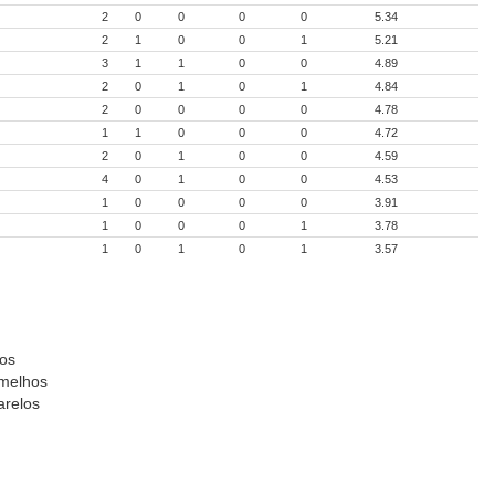
2
0
0
0
0
5.34
2
1
0
0
1
5.21
3
1
1
0
0
4.89
2
0
1
0
1
4.84
2
0
0
0
0
4.78
1
1
0
0
0
4.72
2
0
1
0
0
4.59
4
0
1
0
0
4.53
1
0
0
0
0
3.91
1
0
0
0
1
3.78
1
0
1
0
1
3.57
dos
rmelhos
arelos