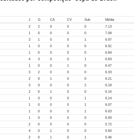
J
G
CA
CV
Sub
Média
2
2
0
0
0
7.13
1
0
0
0
0
7.08
3
1
0
0
1
6.97
1
0
0
0
0
6.91
1
0
0
0
0
6.84
4
3
0
0
1
6.83
1
0
0
1
0
6.47
3
2
0
0
0
6.33
2
0
1
0
0
6.21
3
0
0
0
2
6.18
2
0
1
0
0
6.16
1
0
0
0
1
6.14
1
0
0
0
1
6.07
1
0
0
0
1
6.03
1
0
0
0
0
6.00
2
0
0
0
0
5.72
4
0
1
0
0
5.60
2
0
1
0
1
5.46