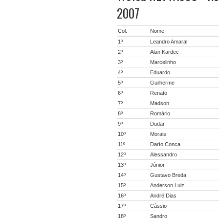
2007
Col.
Nome
1º
Leandro Amaral
2º
Alan Kardec
3º
Marcelinho
4º
Eduardo
5º
Guilherme
6º
Renato
7º
Madson
8º
Romário
9º
Dudar
10º
Morais
11º
Darío Conca
12º
Alessandro
13º
Júnior
14º
Gustavo Breda
15º
Anderson Luiz
16º
André Dias
17º
Cássio
18º
Sandro