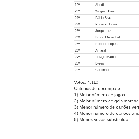
19º
Abedi
20º
Wagner Diniz
21º
Fábio Braz
22º
Rubens Júnior
23º
Jorge Luiz
24º
Bruno Meneghel
25º
Roberto Lopes
26º
Amaral
27º
Thiago Maciel
28º
Diego
29º
Coutinho
Votos: 4.110
Critérios de desempate:
1) Maior número de jogos
2) Maior número de gols marca
3) Menor número de cartões ve
4) Menor número de cartões am
5) Menos vezes substituído