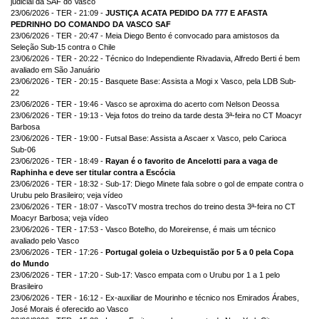
judicial da SAF do Vasco
23/06/2026 - TER - 21:09 -
JUSTIÇA ACATA PEDIDO DA 777 E AFASTA
PEDRINHO DO COMANDO DA VASCO SAF
23/06/2026 - TER - 20:47 - Meia Diego Bento é convocado para amistosos da
Seleção Sub-15 contra o Chile
23/06/2026 - TER - 20:22 - Técnico do Independiente Rivadavia, Alfredo Berti é bem
avaliado em São Januário
23/06/2026 - TER - 20:15 - Basquete Base: Assista a Mogi x Vasco, pela LDB Sub-
22
23/06/2026 - TER - 19:46 - Vasco se aproxima do acerto com Nelson Deossa
23/06/2026 - TER - 19:13 - Veja fotos do treino da tarde desta 3ª-feira no CT Moacyr
Barbosa
23/06/2026 - TER - 19:00 - Futsal Base: Assista a Ascaer x Vasco, pelo Carioca
Sub-06
23/06/2026 - TER - 18:49 -
Rayan é o favorito de Ancelotti para a vaga de
Raphinha e deve ser titular contra a Escócia
23/06/2026 - TER - 18:32 - Sub-17: Diego Minete fala sobre o gol de empate contra o
Urubu pelo Brasileiro; veja vídeo
23/06/2026 - TER - 18:07 - VascoTV mostra trechos do treino desta 3ª-feira no CT
Moacyr Barbosa; veja vídeo
23/06/2026 - TER - 17:53 - Vasco Botelho, do Moreirense, é mais um técnico
avaliado pelo Vasco
23/06/2026 - TER - 17:26 -
Portugal goleia o Uzbequistão por 5 a 0 pela Copa
do Mundo
23/06/2026 - TER - 17:20 - Sub-17: Vasco empata com o Urubu por 1 a 1 pelo
Brasileiro
23/06/2026 - TER - 16:12 - Ex-auxiliar de Mourinho e técnico nos Emirados Árabes,
José Morais é oferecido ao Vasco