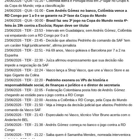
24/06/2026 - QUA - 01:20 - Colômbia lidera e Portugal está em 2º lugar no Grupo K
da Copa do Mundo; veja a classificação
24/06/2026 - QUA - 01:00 -
Com Andrés Gómez no banco, Colômbia vence a
RD Congo por 1 a 0 e se garante na 2ª fase da Copa do Mundo
24/06/2026 - QUA - 00:00 -
Brasil faz seu 3º jogo na Copa do Mundo nesta 4ª-
feira às 19h contra a Escócia; Rayan deve ser titular
23/06/2026 - TER - 23:53 - Intervalo em Guadalajara; sem Andrés Gómez, Colômbia
vai empatando com a RD Congo por 0 a 0
23/06/2026 - TER - 23:45 - Decisão que afastou Pedrinho do comando da SAF 'tem
um caráter frágil juridicamente', afirma jornalista
23/06/2026 - TER - 22:51 - Há 69 anos, Vasco goleava o Barcelona por 7 a 2 na
Espanha
23/06/2026 - TER - 22:30 - Juíza afirmou expressamento que sua decisão não
impede a negociação da SAF
23/06/2026 - TER - 22:24 - Vasco lança a Shop Vasco, que une a Vasco Store e as
lojas Gigante da Colina
23/06/2026 - TER - 22:20 -
Pedrinho exonera os VPs de história e
responsabilidade social, de finanças e jurídico e o diretor de secretaria
23/06/2026 - TER - 22:05 - Federação Colombiana posta foto de Andrés Gómez
chegando ao estádio para o jogo contra a RD Congo
23/06/2026 - TER - 22:00 - Assista a Colômbia x RD Congo, pela Copa do Mundo
23/06/2026 - TER - 21:50 - Veja a íntegra da decisão judicial que afastou Pedrinho do
comando da Vasco SAF
23/06/2026 - TER - 21:43 - Especulado no Vasco, técnico Vítor Bruno acerta com o
Anderlecht-BEL
23/06/2026 - TER - 21:38 - Andrés Gómez começa no banco o jogo contra a RD
Congo
23/06/2026 - TER - 21:22 - Saiba quem é Samantha Mendes, nomeada interventora