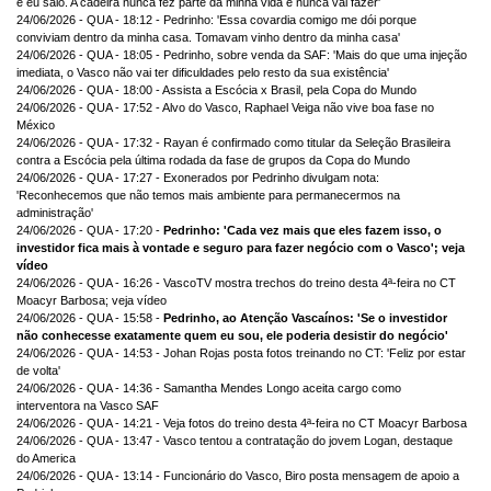
e eu saio. A cadeira nunca fez parte da minha vida e nunca vai fazer'
24/06/2026 - QUA - 18:12 - Pedrinho: 'Essa covardia comigo me dói porque
conviviam dentro da minha casa. Tomavam vinho dentro da minha casa'
24/06/2026 - QUA - 18:05 - Pedrinho, sobre venda da SAF: 'Mais do que uma injeção
imediata, o Vasco não vai ter dificuldades pelo resto da sua existência'
24/06/2026 - QUA - 18:00 - Assista a Escócia x Brasil, pela Copa do Mundo
24/06/2026 - QUA - 17:52 - Alvo do Vasco, Raphael Veiga não vive boa fase no
México
24/06/2026 - QUA - 17:32 - Rayan é confirmado como titular da Seleção Brasileira
contra a Escócia pela última rodada da fase de grupos da Copa do Mundo
24/06/2026 - QUA - 17:27 - Exonerados por Pedrinho divulgam nota:
'Reconhecemos que não temos mais ambiente para permanecermos na
administração'
24/06/2026 - QUA - 17:20 -
Pedrinho: 'Cada vez mais que eles fazem isso, o
investidor fica mais à vontade e seguro para fazer negócio com o Vasco'; veja
vídeo
24/06/2026 - QUA - 16:26 - VascoTV mostra trechos do treino desta 4ª-feira no CT
Moacyr Barbosa; veja vídeo
24/06/2026 - QUA - 15:58 -
Pedrinho, ao Atenção Vascaínos: 'Se o investidor
não conhecesse exatamente quem eu sou, ele poderia desistir do negócio'
24/06/2026 - QUA - 14:53 - Johan Rojas posta fotos treinando no CT: 'Feliz por estar
de volta'
24/06/2026 - QUA - 14:36 - Samantha Mendes Longo aceita cargo como
interventora na Vasco SAF
24/06/2026 - QUA - 14:21 - Veja fotos do treino desta 4ª-feira no CT Moacyr Barbosa
24/06/2026 - QUA - 13:47 - Vasco tentou a contratação do jovem Logan, destaque
do America
24/06/2026 - QUA - 13:14 - Funcionário do Vasco, Biro posta mensagem de apoio a