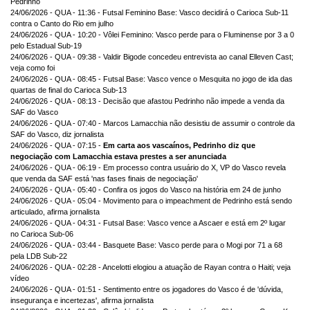
Pedrinho
24/06/2026 - QUA - 11:36 - Futsal Feminino Base: Vasco decidirá o Carioca Sub-11
contra o Canto do Rio em julho
24/06/2026 - QUA - 10:20 - Vôlei Feminino: Vasco perde para o Fluminense por 3 a 0
pelo Estadual Sub-19
24/06/2026 - QUA - 09:38 - Valdir Bigode concedeu entrevista ao canal Elleven Cast;
veja como foi
24/06/2026 - QUA - 08:45 - Futsal Base: Vasco vence o Mesquita no jogo de ida das
quartas de final do Carioca Sub-13
24/06/2026 - QUA - 08:13 - Decisão que afastou Pedrinho não impede a venda da
SAF do Vasco
24/06/2026 - QUA - 07:40 - Marcos Lamacchia não desistiu de assumir o controle da
SAF do Vasco, diz jornalista
24/06/2026 - QUA - 07:15 -
Em carta aos vascaínos, Pedrinho diz que
negociação com Lamacchia estava prestes a ser anunciada
24/06/2026 - QUA - 06:19 - Em processo contra usuário do X, VP do Vasco revela
que venda da SAF está 'nas fases finais de negociação'
24/06/2026 - QUA - 05:40 - Confira os jogos do Vasco na história em 24 de junho
24/06/2026 - QUA - 05:04 - Movimento para o impeachment de Pedrinho está sendo
articulado, afirma jornalista
24/06/2026 - QUA - 04:31 - Futsal Base: Vasco vence a Ascaer e está em 2º lugar
no Carioca Sub-06
24/06/2026 - QUA - 03:44 - Basquete Base: Vasco perde para o Mogi por 71 a 68
pela LDB Sub-22
24/06/2026 - QUA - 02:28 - Ancelotti elogiou a atuação de Rayan contra o Haiti; veja
vídeo
24/06/2026 - QUA - 01:51 - Sentimento entre os jogadores do Vasco é de 'dúvida,
insegurança e incertezas', afirma jornalista