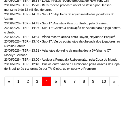
23/06/2026 - TER - 15:38 - Lucas Freitas recebe proposta do New York City
23/06/2026 - TER - 15:20 - Betis recebe proposta oficial do Vasco por Deossa;
montante é de 12 milhões de euros
23/06/2026 - TER - 14:53 - Sub-17: Veja fotos do aquecimento dos jogadores do
Vasco
23/06/2026 - TER - 14:45 - Sub-17: Assista a Vasco x Urubu, pelo Brasileiro
23/06/2026 - TER - 14:26 - Sub-17: Confira a escalação do Vasco para o jogo contra
o Urubu
23/06/2026 - TER - 13:54 - Vídeo mostra altinha entre Rayan, Neymar e Paquetá
23/06/2026 - TER - 13:40 - Sub-17: Vasco posta fotos da chegada dos jogadores ao
Nivaldo Pereira
23/06/2026 - TER - 13:31 - Veja fotos do treino da manhã desta 3ª-feira no CT
Moacyr Barbosa
23/06/2026 - TER - 13:00 - Assista a Portugal x Uzbequistão, pela Copa do Mundo
23/06/2026 - TER - 12:48 - Duelos entre Vasco e Fluminense pelas oitavas da Copa
do Brasil terão transmissão por TV Globo, ge tv, sportv e Premiere
Anterior
Próxi
«
1
2
3
4
5
6
7
8
9
10
»