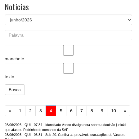
Notícias
manchete
texto
Busca
Anterior
Próxi
«
1
2
3
4
5
6
7
8
9
10
»
25/06/2026 - QUI - 07:34 - Identidade Vasco divulga nota sobre a decisão judicial
que afastou Pedrinho do comando da SAF
25/06/2026 - QUI - 06:31 - Sub-20: Confira as prováveis escalações de Vasco e