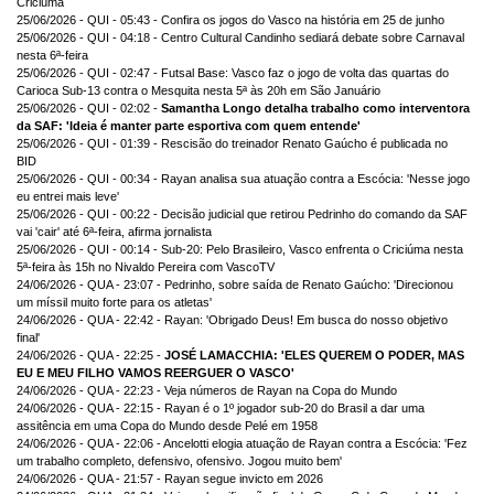
Criciúma
25/06/2026 - QUI - 05:43 - Confira os jogos do Vasco na história em 25 de junho
25/06/2026 - QUI - 04:18 - Centro Cultural Candinho sediará debate sobre Carnaval
nesta 6ª-feira
25/06/2026 - QUI - 02:47 - Futsal Base: Vasco faz o jogo de volta das quartas do
Carioca Sub-13 contra o Mesquita nesta 5ª às 20h em São Januário
25/06/2026 - QUI - 02:02 -
Samantha Longo detalha trabalho como interventora
da SAF: 'Ideia é manter parte esportiva com quem entende'
25/06/2026 - QUI - 01:39 - Rescisão do treinador Renato Gaúcho é publicada no
BID
25/06/2026 - QUI - 00:34 - Rayan analisa sua atuação contra a Escócia: 'Nesse jogo
eu entrei mais leve'
25/06/2026 - QUI - 00:22 - Decisão judicial que retirou Pedrinho do comando da SAF
vai 'cair' até 6ª-feira, afirma jornalista
25/06/2026 - QUI - 00:14 - Sub-20: Pelo Brasileiro, Vasco enfrenta o Criciúma nesta
5ª-feira às 15h no Nivaldo Pereira com VascoTV
24/06/2026 - QUA - 23:07 - Pedrinho, sobre saída de Renato Gaúcho: 'Direcionou
um míssil muito forte para os atletas'
24/06/2026 - QUA - 22:42 - Rayan: 'Obrigado Deus! Em busca do nosso objetivo
final'
24/06/2026 - QUA - 22:25 -
JOSÉ LAMACCHIA: 'ELES QUEREM O PODER, MAS
EU E MEU FILHO VAMOS REERGUER O VASCO'
24/06/2026 - QUA - 22:23 - Veja números de Rayan na Copa do Mundo
24/06/2026 - QUA - 22:15 - Rayan é o 1º jogador sub-20 do Brasil a dar uma
assitência em uma Copa do Mundo desde Pelé em 1958
24/06/2026 - QUA - 22:06 - Ancelotti elogia atuação de Rayan contra a Escócia: 'Fez
um trabalho completo, defensivo, ofensivo. Jogou muito bem'
24/06/2026 - QUA - 21:57 - Rayan segue invicto em 2026