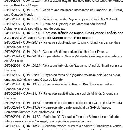
24/06/2026 - QUA - 21:24 - Veja a classificação final do Grupo C da Copa do Mundo,
com o Brasil em 1º lugar
24/06/2026 - QUA - 21:18 - Assista aos melhores momentos de Escócia 0 x 3 Brasil,
pela Copa do Mundo
24/06/2026 - QUA - 21:13 - Veja números de Rayan no jogo Escócia 0 x 3 Brasil
24/06/2026 - QUA - 21:10 - Dono do Olympique de Marseille não liberará
Aubameyang do seu último ano de contrato
24/06/2026 - QUA - 21:02 -
Com assistência de Rayan, Brasil vence Escócia por
3 a 0 e vai à 2ª fase da Copa do Mundo como 1º do grupo
24/06/2026 - QUA - 20:49 - Rayan é substituído por Endrick; Brasil vai vencendo a
Escócia por 3 a 0
24/06/2026 - QUA - 20:42 - Vasco e Betis negociam 'detalhes' por Deossa
24/06/2026 - QUA - 20:31 - Especulado no Vasco, Arboleda é reintegrado ao elenco
do São Paulo
24/06/2026 - QUA - 20:14 - Veja a assistência de Rayan no 1º gol do Brasil contra a
Escócia
24/06/2026 - QUA - 20:08 - Rayan se torna o 6º jogador revelado pelo Vasco a dar
uma assistência em uma Copa do Mundo
24/06/2026 - QUA - 19:53 - Com assistência de Rayan, Brasil vai vencendo a
Escócia por 2 a 0
24/06/2026 - QUA - 19:47 - Rayan dá assistência para gol de Vinicius Jr contra a
Escócia
24/06/2026 - QUA - 19:31 - Feminino: Veja trechos do treino do Vasco desta 4ª-feira
24/06/2026 - QUA - 19:09 - Nomeada interventora judicial da SAF do Vasco,
Samantha Mendes é ex-diretora da CBF
24/06/2026 - QUA - 18:39 - Pedrinho: 'O Conselho Fiscal, o Schroeder é sócio do
Silvio, que é sócio do Carregal, que hoje, são oposição a mim'
24/06/2026 - QUA - 18:33 - Pedrinho: 'Vocês querem a cadeira? Concluam a venda