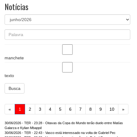
Notícias
manchete
texto
Busca
Anterior
Próxi
«
1
2
3
4
5
6
7
8
9
10
»
30/06/2026 - TER - 23:28 - Oitavas da Copa do Mundo terão duelo entre Matías
Galarza e Kylian Mbappé
30/06/2026 - TER - 22:43 - Vasco está interessado na volta de Gabriel Pec