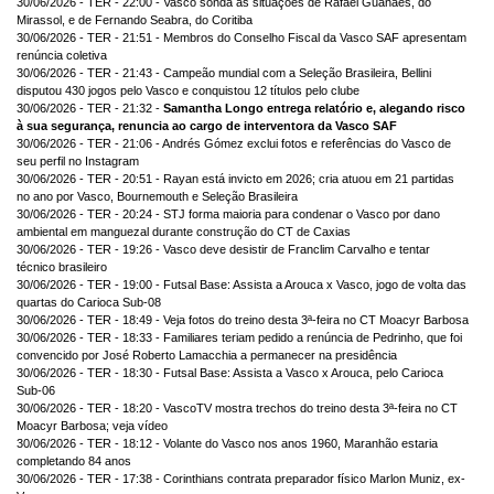
30/06/2026 - TER - 22:00 - Vasco sonda as situações de Rafael Guanaes, do
Mirassol, e de Fernando Seabra, do Coritiba
30/06/2026 - TER - 21:51 - Membros do Conselho Fiscal da Vasco SAF apresentam
renúncia coletiva
30/06/2026 - TER - 21:43 - Campeão mundial com a Seleção Brasileira, Bellini
disputou 430 jogos pelo Vasco e conquistou 12 títulos pelo clube
30/06/2026 - TER - 21:32 -
Samantha Longo entrega relatório e, alegando risco
à sua segurança, renuncia ao cargo de interventora da Vasco SAF
30/06/2026 - TER - 21:06 - Andrés Gómez exclui fotos e referências do Vasco de
seu perfil no Instagram
30/06/2026 - TER - 20:51 - Rayan está invicto em 2026; cria atuou em 21 partidas
no ano por Vasco, Bournemouth e Seleção Brasileira
30/06/2026 - TER - 20:24 - STJ forma maioria para condenar o Vasco por dano
ambiental em manguezal durante construção do CT de Caxias
30/06/2026 - TER - 19:26 - Vasco deve desistir de Franclim Carvalho e tentar
técnico brasileiro
30/06/2026 - TER - 19:00 - Futsal Base: Assista a Arouca x Vasco, jogo de volta das
quartas do Carioca Sub-08
30/06/2026 - TER - 18:49 - Veja fotos do treino desta 3ª-feira no CT Moacyr Barbosa
30/06/2026 - TER - 18:33 - Familiares teriam pedido a renúncia de Pedrinho, que foi
convencido por José Roberto Lamacchia a permanecer na presidência
30/06/2026 - TER - 18:30 - Futsal Base: Assista a Vasco x Arouca, pelo Carioca
Sub-06
30/06/2026 - TER - 18:20 - VascoTV mostra trechos do treino desta 3ª-feira no CT
Moacyr Barbosa; veja vídeo
30/06/2026 - TER - 18:12 - Volante do Vasco nos anos 1960, Maranhão estaria
completando 84 anos
30/06/2026 - TER - 17:38 - Corinthians contrata preparador físico Marlon Muniz, ex-