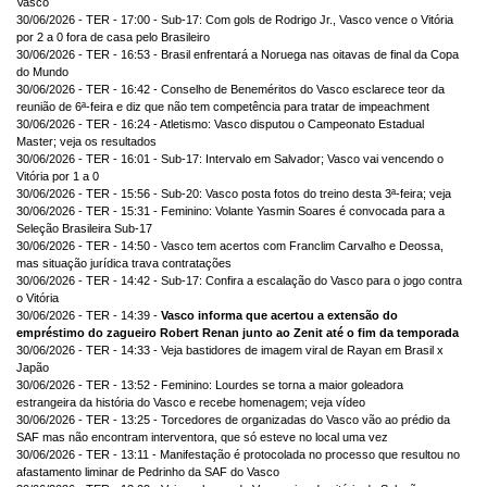
Vasco
30/06/2026 - TER - 17:00 - Sub-17: Com gols de Rodrigo Jr., Vasco vence o Vitória
por 2 a 0 fora de casa pelo Brasileiro
30/06/2026 - TER - 16:53 - Brasil enfrentará a Noruega nas oitavas de final da Copa
do Mundo
30/06/2026 - TER - 16:42 - Conselho de Beneméritos do Vasco esclarece teor da
reunião de 6ª-feira e diz que não tem competência para tratar de impeachment
30/06/2026 - TER - 16:24 - Atletismo: Vasco disputou o Campeonato Estadual
Master; veja os resultados
30/06/2026 - TER - 16:01 - Sub-17: Intervalo em Salvador; Vasco vai vencendo o
Vitória por 1 a 0
30/06/2026 - TER - 15:56 - Sub-20: Vasco posta fotos do treino desta 3ª-feira; veja
30/06/2026 - TER - 15:31 - Feminino: Volante Yasmin Soares é convocada para a
Seleção Brasileira Sub-17
30/06/2026 - TER - 14:50 - Vasco tem acertos com Franclim Carvalho e Deossa,
mas situação jurídica trava contratações
30/06/2026 - TER - 14:42 - Sub-17: Confira a escalação do Vasco para o jogo contra
o Vitória
30/06/2026 - TER - 14:39 -
Vasco informa que acertou a extensão do
empréstimo do zagueiro Robert Renan junto ao Zenit até o fim da temporada
30/06/2026 - TER - 14:33 - Veja bastidores de imagem viral de Rayan em Brasil x
Japão
30/06/2026 - TER - 13:52 - Feminino: Lourdes se torna a maior goleadora
estrangeira da história do Vasco e recebe homenagem; veja vídeo
30/06/2026 - TER - 13:25 - Torcedores de organizadas do Vasco vão ao prédio da
SAF mas não encontram interventora, que só esteve no local uma vez
30/06/2026 - TER - 13:11 - Manifestação é protocolada no processo que resultou no
afastamento liminar de Pedrinho da SAF do Vasco