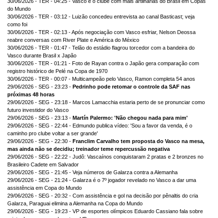
30/06/2026 - TER - 04:25 - Vasco é o clube com mais artilharias do Brasil em Copas
do Mundo
30/06/2026 - TER - 03:12 - Luizão concedeu entrevista ao canal Basticast; veja
como foi
30/06/2026 - TER - 02:13 - Após negociação com Vasco esfriar, Nelson Deossa
reabre conversas com River Plate e América do México
30/06/2026 - TER - 01:47 - Telão do estádio flagrou torcedor com a bandeira do
Vasco durante Brasil x Japão
30/06/2026 - TER - 01:21 - Foto de Rayan contra o Japão gera comparação com
registro histórico de Pelé na Copa de 1970
30/06/2026 - TER - 00:07 - Multicampeão pelo Vasco, Ramon completa 54 anos
29/06/2026 - SEG - 23:23 -
Pedrinho pode retomar o controle da SAF nas
próximas 48 horas
29/06/2026 - SEG - 23:18 - Marcos Lamacchia estaria perto de se pronunciar como
futuro investidor do Vasco
29/06/2026 - SEG - 23:13 -
Martín Palermo: 'Não chegou nada para mim'
29/06/2026 - SEG - 22:44 - Edmundo publica vídeo: 'Sou a favor da venda, é o
caminho pro clube voltar a ser grande'
29/06/2026 - SEG - 22:30 -
Franclim Carvalho tem proposta do Vasco na mesa,
mas ainda não se decidiu; treinador teme repercussão negativa
29/06/2026 - SEG - 22:22 - Judô: Vascaínos conquistaram 2 pratas e 2 bronzes no
Brasileiro Cadete em Salvador
29/06/2026 - SEG - 21:45 - Veja números de Galarza contra a Alemanha
29/06/2026 - SEG - 21:24 - Galarza é o 7º jogador revelado no Vasco a dar uma
assistência em Copa do Mundo
29/06/2026 - SEG - 20:32 - Com assistência e gol na decisão por pênaltis do cria
Galarza, Paraguai elimina a Alemanha na Copa do Mundo
29/06/2026 - SEG - 19:23 - VP de esportes olímpicos Eduardo Cassiano fala sobre