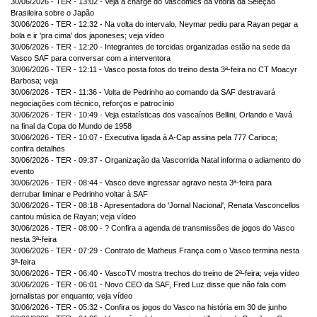
30/06/2026 - TER - 13:02 - Veja a charge do Vascomics da vitória da Seleção
Brasileira sobre o Japão
30/06/2026 - TER - 12:32 - Na volta do intervalo, Neymar pediu para Rayan pegar a
bola e ir 'pra cima' dos japoneses; veja vídeo
30/06/2026 - TER - 12:20 - Integrantes de torcidas organizadas estão na sede da
Vasco SAF para conversar com a interventora
30/06/2026 - TER - 12:11 - Vasco posta fotos do treino desta 3ª-feira no CT Moacyr
Barbosa; veja
30/06/2026 - TER - 11:36 - Volta de Pedrinho ao comando da SAF destravará
negociações com técnico, reforços e patrocínio
30/06/2026 - TER - 10:49 - Veja estatísticas dos vascaínos Bellini, Orlando e Vavá
na final da Copa do Mundo de 1958
30/06/2026 - TER - 10:07 - Executiva ligada à A-Cap assina pela 777 Carioca;
confira detalhes
30/06/2026 - TER - 09:37 - Organização da Vascorrida Natal informa o adiamento do
evento
30/06/2026 - TER - 08:44 - Vasco deve ingressar agravo nesta 3ª-feira para
derrubar liminar e Pedrinho voltar à SAF
30/06/2026 - TER - 08:18 - Apresentadora do 'Jornal Nacional', Renata Vasconcellos
cantou música de Rayan; veja vídeo
30/06/2026 - TER - 08:00 - ? Confira a agenda de transmissões de jogos do Vasco
nesta 3ª-feira
30/06/2026 - TER - 07:29 - Contrato de Matheus França com o Vasco termina nesta
3ª-feira
30/06/2026 - TER - 06:40 - VascoTV mostra trechos do treino de 2ª-feira; veja vídeo
30/06/2026 - TER - 06:01 - Novo CEO da SAF, Fred Luz disse que não fala com
jornalistas por enquanto; veja vídeo
30/06/2026 - TER - 05:32 - Confira os jogos do Vasco na história em 30 de junho