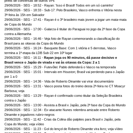
prints de conversas de outros VPs
29/06/2026 - SEG - 18:52 - Rayan: 'Isso é Brasil! Todos em um só caminho'
29/06/2026 - SEG - 18:33 - Sub-17: Pelo Brasileiro, Vasco enfrenta o Vitória nesta
3ª-feira às 15h em Salvador
29/06/2026 - SEG - 17:41 - Rayan é o 3º brasileiro mais jovem a jogar um mata-mata
de Copa do Mundo
29/06/2026 - SEG - 17:00 - Galarza é titular do Paraguai no jogo da 2ª fase da Copa
contra a Alemanha
29/06/2026 - SEG - 16:46 - Veja foto de Rayan comemorando a classificação do
Brasil para as oitavas da Copa do Mundo
29/06/2026 - SEG - 16:24 - Basquete Base: Com 1 vitória e 5 derrotas, Vasco
termina a 1ª etapa da LDB Sub-22 em 10º lugar
29/06/2026 - SEG - 16:11 -
Rayan joga os 90 minutos, dá passe decisivo e
Brasil vence o Japão de virada e vai às oitavas da Copa: 2 a 1
29/06/2026 - SEG - 15:29 - Futevôlei: Pablo defenderá o Vasco na temporada
29/06/2026 - SEG - 15:01 - Intervalo em Houston; Brasil vai perdendo para o Japão
por 1 a 0
29/06/2026 - SEG - 14:36 - Vida de Roberto Dinamite vai virar documentário
29/06/2026 - SEG - 13:31 - Vasco posta fotos do treino desta 2ª-feira no CT Moacyr
Barbosa; veja
29/06/2026 - SEG - 13:29 - Rayan é confirmado como titular da Seleção Brasileira
contra o Japão
29/06/2026 - SEG - 13:00 - Assista a Brasil x Japão, pela 2ª fase da Copa do Mundo
29/06/2026 - SEG - 12:34 - Ex-atacante Nunes relembra amizade entre Roberto
Dinamite e jogadores rubro-negros
29/06/2026 - SEG - 11:42 - Crias da Colina dão palpites para Brasil x Japão, pela
Copa do Mundo; veja vídeo
29/06/2026 - SEG - 11:23 - Gol do lençol de Roberto Dinamite vira livro; veja vídeo