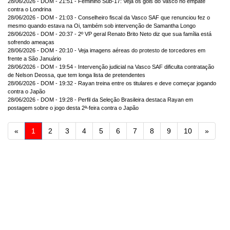
28/06/2026 - DOM - 21:51 - Feminino Sub-17: Veja os gols do Vasco no empate
contra o Londrina
28/06/2026 - DOM - 21:03 - Conselheiro fiscal da Vasco SAF que renunciou fez o
mesmo quando estava na Oi, também sob intervenção de Samantha Longo
28/06/2026 - DOM - 20:37 - 2º VP geral Renato Brito Neto diz que sua família está
sofrendo ameaças
28/06/2026 - DOM - 20:10 - Veja imagens aéreas do protesto de torcedores em
frente a São Januário
28/06/2026 - DOM - 19:54 - Intervenção judicial na Vasco SAF dificulta contratação
de Nelson Deossa, que tem longa lista de pretendentes
28/06/2026 - DOM - 19:32 - Rayan treina entre os titulares e deve começar jogando
contra o Japão
28/06/2026 - DOM - 19:28 - Perfil da Seleção Brasileira destaca Rayan em
postagem sobre o jogo desta 2ª-feira contra o Japão
Anterior
Próxi
«
1
2
3
4
5
6
7
8
9
10
»