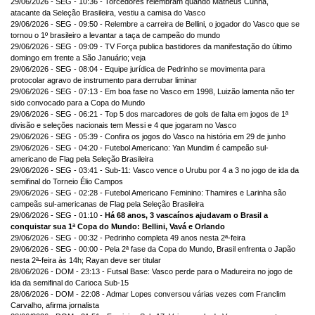
29/06/2026 - SEG - 10:36 - Torcedores relembram quando Matheus Cunha,
atacante da Seleção Brasileira, vestiu a camisa do Vasco
29/06/2026 - SEG - 09:50 - Relembre a carreira de Bellini, o jogador do Vasco que se
tornou o 1º brasileiro a levantar a taça de campeão do mundo
29/06/2026 - SEG - 09:09 - TV Força publica bastidores da manifestação do último
domingo em frente a São Januário; veja
29/06/2026 - SEG - 08:04 - Equipe jurídica de Pedrinho se movimenta para
protocolar agravo de instrumento para derrubar liminar
29/06/2026 - SEG - 07:13 - Em boa fase no Vasco em 1998, Luizão lamenta não ter
sido convocado para a Copa do Mundo
29/06/2026 - SEG - 06:21 - Top 5 dos marcadores de gols de falta em jogos de 1ª
divisão e seleções nacionais tem Messi e 4 que jogaram no Vasco
29/06/2026 - SEG - 05:39 - Confira os jogos do Vasco na história em 29 de junho
29/06/2026 - SEG - 04:20 - Futebol Americano: Yan Mundim é campeão sul-
americano de Flag pela Seleção Brasileira
29/06/2026 - SEG - 03:41 - Sub-11: Vasco vence o Urubu por 4 a 3 no jogo de ida da
semifinal do Torneio Élio Campos
29/06/2026 - SEG - 02:28 - Futebol Americano Feminino: Thamires e Larinha são
campeãs sul-americanas de Flag pela Seleção Brasileira
29/06/2026 - SEG - 01:10 -
Há 68 anos, 3 vascaínos ajudavam o Brasil a
conquistar sua 1ª Copa do Mundo: Bellini, Vavá e Orlando
29/06/2026 - SEG - 00:32 - Pedrinho completa 49 anos nesta 2ª-feira
29/06/2026 - SEG - 00:00 - Pela 2ª fase da Copa do Mundo, Brasil enfrenta o Japão
nesta 2ª-feira às 14h; Rayan deve ser titular
28/06/2026 - DOM - 23:13 - Futsal Base: Vasco perde para o Madureira no jogo de
ida da semifinal do Carioca Sub-15
28/06/2026 - DOM - 22:08 - Admar Lopes conversou várias vezes com Franclim
Carvalho, afirma jornalista