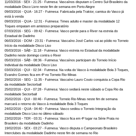
11/03/2016 - SEX - 21:25 - Futmesa: Vascaínos disputam o Centro Sul-Brasileiro da
modalidade Disco Livre neste fim de semana em Porto Alegre
09/03/2016 - QUA - 16:27 - Futmesa: Fabricada pela Traktor, camisa do Vasco já
está à venda
09/03/2016 - QUA - 12:31 - Futmesa: Times adulto e master da modalidade 12
Toques empatam em amistoso preparatório
07/03/2016 - SEG - 09:42 - Futmesa: Vasco perde para o River na estreia do
Estadual de Dadinho
06/03/2016 - DOM - 23:31 - Futmesa: Vascaíno José Carlos vai ao pódio no Torneio
Início da modalidade Disco Liso
05/03/2016 - SÁB - 11:18 - Futmesa: Vasco estreia no Estadual da modalidade
Dadinho neste domingo contra o River
05/03/2016 - SÁB - 08:36 - Futmesa: Vascaínos participam do Torneio Início
Individual da modalidade Disco Liso
03/03/2016 - QUI - 02:34 - Futmesa: Na volta do Vasco à modalidade Bola 3 Toques,
Evandro Gomes fica em 4º no Torneio Rio-Minas
29/02/2016 - SEG - 11:35 - Futmesa: Vascaíno Lauro Couto conquista a Copa Rio
da modalidade Sectorball
25/02/2016 - QUI - 07:28 - Futmesa: Vasco sediará neste sábado a Copa Rio da
modalidade Sectorball
25/02/2016 - QUI - 00:46 - Futmesa: Torneio Rio-Minas neste fim de semana
marcará o retorno do Vasco à modalidade Bola 3 Toques
24/02/2016 - QUA - 04:40 - Futmesa: Vasco sediou o Torneio Integração da
modalidade Disco Liso no último sábado
23/02/2016 - TER - 03:31 - Futmesa: Vasco fica em 4º lugar na Série Prata no
Brasileiro da modalidade Dadinho
19/02/2016 - SEX - 03:27 - Futmesa: Vasco disputa o Campeonato Brasileiro
Interclubes da modalidade Dadinho neste fim de semana no Rio