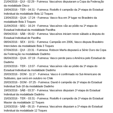
21/04/2016 - QUI - 02:29 - Futmesa: Vascaínos disputaram a Copa da Federação
da modalidade Disco
19/04/2016 - TER - 04:31 - Futmesa: Rodolfo é campeão da 2ª etapa do Estadual
Individual da modalidade Bola 12 Toques
13/04/2016 - QUA - 17:24 - Futmesa: Vasco fica em 3º lugar no Brasileiro da
modalidade Bola 3 Toques
11/04/2016 - SEG - 16:24 - Futmesa: Vascaínos vão ao pódio na 1ª etapa do
Estadual Individual da modalidade Pastilha
09/04/2016 - SÁB - 05:02 - Futmesa: Vascaínos iniciam neste sábado a disputa do
Estadual Individual de Pastilha
08/04/2016 - SEX - 10:51 - Futmesa: Campeão em 2006, Vasco disputa Brasileiro
Interclubes da modalidade Bola 3 Toques
07/04/2016 - QUI - 23:31 - Futmesa: Robson Marfa disputará a Série Ouro da Copa
da Federação na modalidade Dadinho
06/04/2016 - QUA - 07:19 - Futmesa: Vasco perde para o América pelo Estadual de
Dadinho
22/03/2016 - TER - 13:07 - Futmesa: Vascaínos vão ao pódio da 1ª etapa do
Estadual Individual da modalidade Dadinho
20/03/2016 - DOM - 11:17 - Futmesa: Vasco é confirmado no Sul-Americano de
Subbuteo, que será em outubro no Chile
20/03/2016 - DOM - 07:25 - Futmesa: David é campeão da 1ª etapa do Estadual
Individual Sub-18 da modalidade Dadinho
19/03/2016 - SÁB - 03:37 - Futmesa: Vascaínos disputam 1ª etapa do Estadual
Individual da modalidade Dadinho
15/03/2016 - TER - 03:31 - Futmesa: Rodolfo é campeão da 1ª etapa do Estadual
Master da modalidade 12 Toques
12/03/2016 - SÁB - 05:15 - Futmesa: Vascaínos disputam a 1ª etapa do Estadual
Individual da modalidade 12 Toques