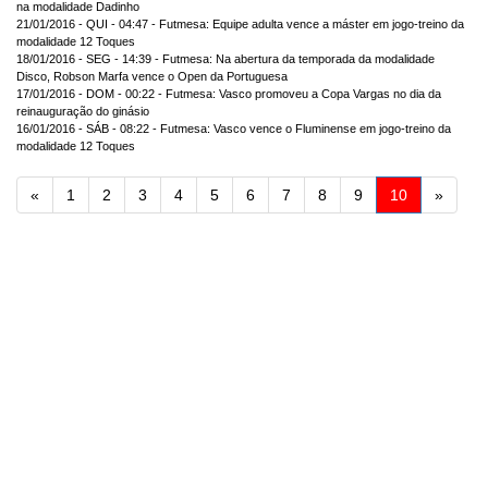
na modalidade Dadinho
21/01/2016 - QUI - 04:47 - Futmesa: Equipe adulta vence a máster em jogo-treino da
modalidade 12 Toques
18/01/2016 - SEG - 14:39 - Futmesa: Na abertura da temporada da modalidade
Disco, Robson Marfa vence o Open da Portuguesa
17/01/2016 - DOM - 00:22 - Futmesa: Vasco promoveu a Copa Vargas no dia da
reinauguração do ginásio
16/01/2016 - SÁB - 08:22 - Futmesa: Vasco vence o Fluminense em jogo-treino da
modalidade 12 Toques
Anterior
Próxi
«
1
2
3
4
5
6
7
8
9
10
»