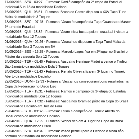
17/06/2016 - SEX - 03:27 - Futmesa: Davi é campeão da 2ª etapa do Estadual
Individual Sub-18 da modalidade Dadinho
16/06/2016 - QUI - 03:51 - Futmesa: Bruno de Castro disputou a XXV Taça Tued
Malta da modalidade 3 Toques
13/06/2016 - SEG - 07:48 - Futmesa: Vasco é campeão da Taça Guanabara Master,
1º turno do Estadual
09/06/2016 - QUI - 15:32 - Futmesa: Vasco inicia busca pelo tri estadual invicto na
modalidade Bola 12 Toques
01/06/2016 - QUA - 02:26 - Futmesa: Vascaínos disputam a Taça Tued Malta da
modalidade Bola 3 Toques em BH
30/05/2016 - SEG - 13:28 - Futmesa: Marcelo Lages fica em 2º lugar no Brasileiro
Máster da categoria Bola 12 Toques
24/05/2016 - TER - 05:40 - Futmesa: Vascaíno Henrique Madeira vence o Troféu
São Januário da modalidade Bola 3 Toques
24/05/2016 - TER - 01:43 - Futmesa: Renato Oliveira fica em 3º lugar no Torneio
Aberto da modalidade Dadinho
22/05/2016 - DOM - 19:33 - Futmesa: Vascaínos conseguiram bons resultados na
Copa da Federação no Disco Liso
17/05/2016 - TER - 15:31 - Futmesa: Ramos é campeão da 3ª etapa do Estadual
Individual da molidade Bola 12 Toques
03/05/2016 - TER - 17:32 - Futmesa: Vascaínos foram ao pódio na Copa do Brasil
Individual de Dadinho em Juiz de Fora
29/04/2016 - SEX - 03:32 - Futmesa: Latino é campeão do Torneio Aberto do
Bonsucesso da modalidade Dadinho
27/04/2016 - QUA - 12:25 - Futmesa: Weber fica em 4º lugar na Copa do Brasil
Individual da modalidade Disco
22/04/2016 - SEX - 03:34 - Futmesa: Vasco perdeu para o Piedade e ainda não
pontuou no Estadual da modalidade Dadinho