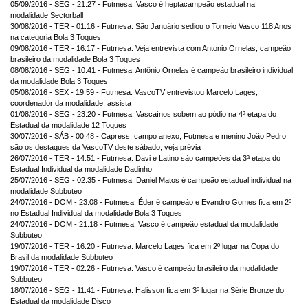
05/09/2016 - SEG - 21:27 - Futmesa: Vasco é heptacampeão estadual na
modalidade Sectorball
30/08/2016 - TER - 01:16 - Futmesa: São Januário sediou o Torneio Vasco 118 Anos
na categoria Bola 3 Toques
09/08/2016 - TER - 16:17 - Futmesa: Veja entrevista com Antonio Ornelas, campeão
brasileiro da modalidade Bola 3 Toques
08/08/2016 - SEG - 10:41 - Futmesa: Antônio Ornelas é campeão brasileiro individual
da modalidade Bola 3 Toques
05/08/2016 - SEX - 19:59 - Futmesa: VascoTV entrevistou Marcelo Lages,
coordenador da modalidade; assista
01/08/2016 - SEG - 23:20 - Futmesa: Vascaínos sobem ao pódio na 4ª etapa do
Estadual da modalidade 12 Toques
30/07/2016 - SÁB - 00:48 - Capress, campo anexo, Futmesa e menino João Pedro
são os destaques da VascoTV deste sábado; veja prévia
26/07/2016 - TER - 14:51 - Futmesa: Davi e Latino são campeões da 3ª etapa do
Estadual Individual da modalidade Dadinho
25/07/2016 - SEG - 02:35 - Futmesa: Daniel Matos é campeão estadual individual na
modalidade Subbuteo
24/07/2016 - DOM - 23:08 - Futmesa: Éder é campeão e Evandro Gomes fica em 2º
no Estadual Individual da modalidade Bola 3 Toques
24/07/2016 - DOM - 21:18 - Futmesa: Vasco é campeão estadual da modalidade
Subbuteo
19/07/2016 - TER - 16:20 - Futmesa: Marcelo Lages fica em 2º lugar na Copa do
Brasil da modalidade Subbuteo
19/07/2016 - TER - 02:26 - Futmesa: Vasco é campeão brasileiro da modalidade
Subbuteo
18/07/2016 - SEG - 11:41 - Futmesa: Halisson fica em 3º lugar na Série Bronze do
Estadual da modalidade Disco