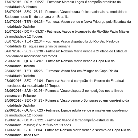
17/07/2016 - DOM - 06:27 - Futmesa: Marcelo Lages é campeão brasileiro da
modalidade Subbuteo
15/07/2016 - SEX - 23:14 - Futmesa: Vasco busca títulos nacionais na modalidade
Subbuteo neste fim de semana em Brasília
12/07/2016 - TER - 04:25 - Futmesa: Vasco vence o Nova Friburgo pelo Estadual da
modalidade Dadinho
10/07/2016 - DOM - 09:37 - Futmesa: Vasco é bicampeão do Rio-São Paulo Máster
da modalidade 12 Toques
05/07/2016 - TER - 22:34 - Futmesa: Vasco disputa o bi do Rio-São Paulo da
modalidade 12 Toques neste fim de semana
04/07/2016 - SEG - 02:38 - Futmesa: Robson Marfa vence a 2ª etapa do Estadual
Individual da modalidade Sectorball
29/06/2016 - QUA - 04:07 - Futmesa: Robson Marfa vence a Copa Rio da
modalidade Dadinho
28/06/2016 - TER - 05:25 - Futmesa: Vasco fica em 3º lugar na Copa Rio da
modalidade Dadinho
27/06/2016 - SEG - 04:04 - Futmesa: Vasco é campeão do 1º turno do Estadual
Interclubes da modalidade 12 Toques
25/06/2016 - SÁB - 02:26 - Futmesa: Vasco disputa 2 competições neste fim de
semana em Friburgo
24/06/2016 - SEX - 04:23 - Futmesa: Vasco vence o Bonsucesso em jogo-treino da
modalidade Dadinho
22/06/2016 - QUA - 07:23 - Futmesa: Equipe adulta vence a máster em jogo-treino
da modalidade 12 Toques
19/06/2016 - DOM - 03:21 - Futmesa: Vasco é tetracampeão estadual da
modalidade Pastilha; é o 9º título em 13 anos
17/06/2016 - SEX - 11:04 - Futmesa: Robson Marfa vence a seletiva da Copa Rio da
modalidade Disco Livre