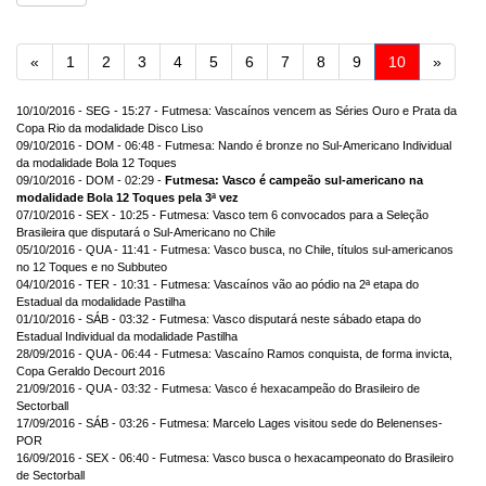
Anterior
Próxi
«
1
2
3
4
5
6
7
8
9
10
»
10/10/2016 - SEG - 15:27 - Futmesa: Vascaínos vencem as Séries Ouro e Prata da
Copa Rio da modalidade Disco Liso
09/10/2016 - DOM - 06:48 - Futmesa: Nando é bronze no Sul-Americano Individual
da modalidade Bola 12 Toques
09/10/2016 - DOM - 02:29 -
Futmesa: Vasco é campeão sul-americano na
modalidade Bola 12 Toques pela 3ª vez
07/10/2016 - SEX - 10:25 - Futmesa: Vasco tem 6 convocados para a Seleção
Brasileira que disputará o Sul-Americano no Chile
05/10/2016 - QUA - 11:41 - Futmesa: Vasco busca, no Chile, títulos sul-americanos
no 12 Toques e no Subbuteo
04/10/2016 - TER - 10:31 - Futmesa: Vascaínos vão ao pódio na 2ª etapa do
Estadual da modalidade Pastilha
01/10/2016 - SÁB - 03:32 - Futmesa: Vasco disputará neste sábado etapa do
Estadual Individual da modalidade Pastilha
28/09/2016 - QUA - 06:44 - Futmesa: Vascaíno Ramos conquista, de forma invicta,
Copa Geraldo Decourt 2016
21/09/2016 - QUA - 03:32 - Futmesa: Vasco é hexacampeão do Brasileiro de
Sectorball
17/09/2016 - SÁB - 03:26 - Futmesa: Marcelo Lages visitou sede do Belenenses-
POR
16/09/2016 - SEX - 06:40 - Futmesa: Vasco busca o hexacampeonato do Brasileiro
de Sectorball