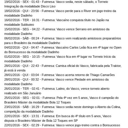
19/02/2016 - SEX - 01:43 - Futmesa: Vasco sedia, neste sábado, o Torneio
Integração da modalidade Disco Liso
18/02/2016 - QUI - 23:56 - Futmesa: Vasco perde para o River em jogo-treino da
modalidade Dadinho
16/02/2016 - TER - 16:31 - Futmesa: Vascaíno conquista título no Japão na
modalidade Subbuteo
15/02/2016 - SEG - 04:22 - Futmesa: Vasco vence Serrano em amistoso da
modalidade Dadinho
06/02/2016 - SÁB - 00:24 - Futmesa: Vasco vem realizando amistosos preparatórios
para o Brasileiro da modalidade Dadinho
04/02/2016 - QUI - 04:47 - Futmesa: Vascaíno Carlos Leão fica em 4º lugar no Open
do Bonsucesso da modalidade Dadinho
01/02/2016 - SEG - 10:15 - Futmesa: Vasco fica em 4º lugar no Torneio Início da
modalidade Dadinho
28/01/2016 - QUI - 22:43 - Futmesa: Camisa oficial do Vasco, fabricada pela Traktor,
já está à venda
28/01/2016 - QUI - 03:04 - Futmesa: Vasco acerta retorno de Thiago Camarões
28/01/2016 - QUI - 00:32 - Futmesa: Vasco vence Piedade em amistoso da
modalidade Dadinho
26/01/2016 - TER - 02:41 - Futmesa: Latino, do Vasco, vence torneio aberto
realizado em São Januário
25/01/2016 - SEG - 02:01 - Futmesa: Pela 4ª vez em 5 anos, Vasco é campeão do
Brasileiro Máster da modalidade Bola 12 Toques
23/01/2016 - SÁB - 16:29 - Futmesa: Vasco sedia neste domingo o Aberto da Colina,
competição da modalidade Dadinho
22/01/2016 - SEX - 13:31 - Futmesa: Em busca do 4º título em 5 anos, Vasco
disputa o Brasileiro Máster de Bola 12 Toques em SP
22/01/2016 - SEX - 02:29 - Futmesa: Vasco vence jogo-treino contra o Bonsucesso