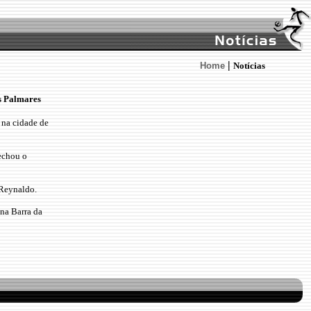
|
Home
Notícias
s Palmares
 na cidade de
echou o
 Reynaldo.
 na Barra da