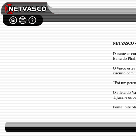
.
NETVASCO - 2
Durante as co
Barra do Piraí
O Vasco estev
circuito com
“Foi um percu
O atleta do V
Tijuca, e os b
Fonte: Site of