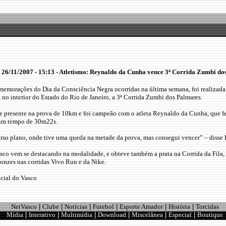
6/11/2007 - 15:13 - Atletismo: Reynaldo da Cunha vence 3ª Corrida Zumbi do
memorações do Dia da Consciência Negra ocorridas na última semana, foi realizada
, no interior do Estado do Rio de Janeiro, a 3ª Corrida Zumbi dos Palmares.
e presente na prova de 10km e foi campeão com o atleta Reynaldo da Cunha, que f
 um tempo de 30m22s.
rso plano, onde tive uma queda na metade da prova, mas consegui vencer” – disse
asco vem se destacando na modalidade, e obteve também a prata na Corrida da Fila,
ronzes nas corridas Vivo Run e da Nike.
icial do Vasco
NetVasco
|
Clube
|
Notícias
|
Futebol
|
Esporte Amador
|
História
|
Torcidas
Mídia
|
Interativo
|
Multimídia
|
Download
|
Miscelânea
|
Especial
|
Boutique