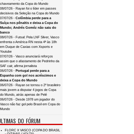
chaveamento da Copa do Mundo
08/07/26 - Rayan foi o líder em passes
decisivos da Seleção na Copa do Mundo
07/07/26 -
Colômbia perde para a
Suíça nos pênaltis e deixa a Copa do
Mundo; Andrés Goméz não saiu do
banco
08/07/26 - Futsal: Pela LNF Silver, Vasco
enfrenta o América-RN nesta 4ª às 18h
em Duque de Caxias com Xsports e
Youtube
07/07/26 - Vasco anunciará reforços
assim que o afastamento de Pedrinho da
SAF cair, afirma jornalista
06/07/26 -
Portugal perde para a
Espanha com gol nos acréscimos e
deixa a Copa do Mundo
06/07/26 - Rayan se tornou o 2º brasileiro
mais jovem a disputar 4 jogos de Copa
do Mundo, atrás apenas de Pelé
06/07/26 - Desde 1978 um jogador do
Vasco não faz gol pelo Brasil em Copa do
Mundo
ÚLTIMAS DO FÓRUM