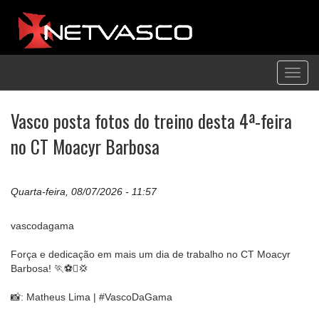
Toggl
navig
Vasco posta fotos do treino desta 4ª-feira
no CT Moacyr Barbosa
Quarta-feira, 08/07/2026 - 11:57
vascodagama
Força e dedicação em mais um dia de trabalho no CT Moacyr
Barbosa! 🏃⚽️💢
📸: Matheus Lima | #VascoDaGama