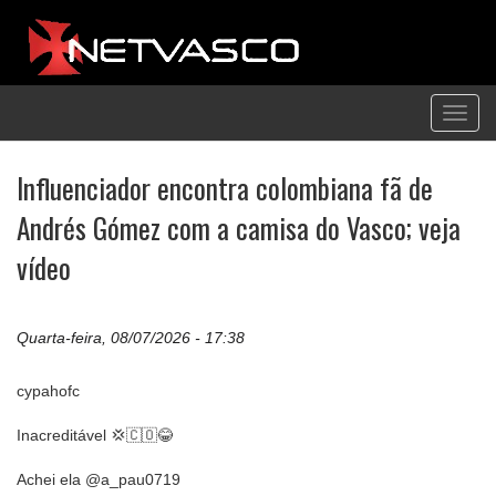
Toggl
navig
Influenciador encontra colombiana fã de
Andrés Gómez com a camisa do Vasco; veja
vídeo
Quarta-feira, 08/07/2026 - 17:38
cypahofc
Inacreditável 💢🇨🇴😂
Achei ela @a_pau0719