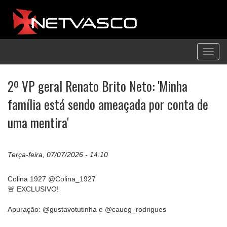
Toggl
navig
2º VP geral Renato Brito Neto: 'Minha
família está sendo ameaçada por conta de
uma mentira'
Terça-feira, 07/07/2026 - 14:10
Colina 1927 @Colina_1927
🚨 EXCLUSIVO!
Apuração: @gustavotutinha e @caueg_rodrigues