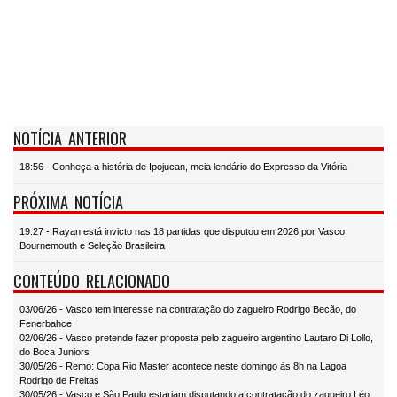
NOTÍCIA ANTERIOR
18:56 - Conheça a história de Ipojucan, meia lendário do Expresso da Vitória
PRÓXIMA NOTÍCIA
19:27 - Rayan está invicto nas 18 partidas que disputou em 2026 por Vasco,
Bournemouth e Seleção Brasileira
CONTEÚDO RELACIONADO
03/06/26 - Vasco tem interesse na contratação do zagueiro Rodrigo Becão, do
Fenerbahce
02/06/26 - Vasco pretende fazer proposta pelo zagueiro argentino Lautaro Di Lollo,
do Boca Juniors
30/05/26 - Remo: Copa Rio Master acontece neste domingo às 8h na Lagoa
Rodrigo de Freitas
30/05/26 - Vasco e São Paulo estariam disputando a contratação do zagueiro Léo