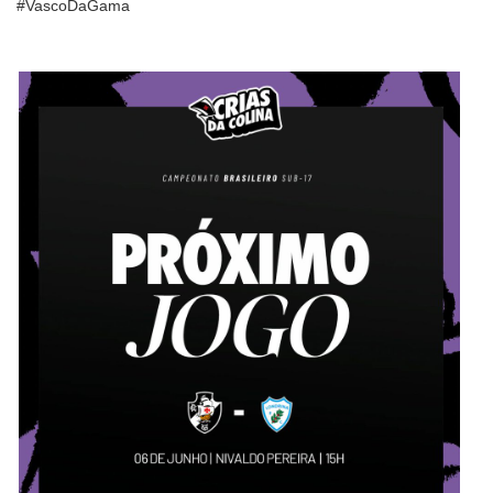
#VascoDaGama