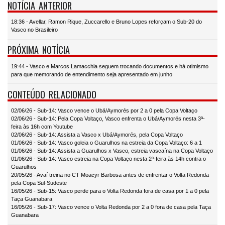
NOTÍCIA ANTERIOR
18:36 - Avellar, Ramon Rique, Zuccarello e Bruno Lopes reforçam o Sub-20 do
Vasco no Brasileiro
PRÓXIMA NOTÍCIA
19:44 - Vasco e Marcos Lamacchia seguem trocando documentos e há otimismo
para que memorando de entendimento seja apresentado em junho
CONTEÚDO RELACIONADO
02/06/26 - Sub-14: Vasco vence o Ubá/Aymorés por 2 a 0 pela Copa Voltaço
02/06/26 - Sub-14: Pela Copa Voltaço, Vasco enfrenta o Ubá/Aymorés nesta 3ª-
feira às 16h com Youtube
02/06/26 - Sub-14: Assista a Vasco x Ubá/Aymorés, pela Copa Voltaço
01/06/26 - Sub-14: Vasco goleia o Guarulhos na estreia da Copa Voltaço: 6 a 1
01/06/26 - Sub-14: Assista a Guarulhos x Vasco, estreia vascaína na Copa Voltaço
01/06/26 - Sub-14: Vasco estreia na Copa Voltaço nesta 2ª-feira às 14h contra o
Guarulhos
20/05/26 - Avaí treina no CT Moacyr Barbosa antes de enfrentar o Volta Redonda
pela Copa Sul-Sudeste
16/05/26 - Sub-15: Vasco perde para o Volta Redonda fora de casa por 1 a 0 pela
Taça Guanabara
16/05/26 - Sub-17: Vasco vence o Volta Redonda por 2 a 0 fora de casa pela Taça
Guanabara