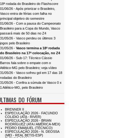
18ª rodada do Brasileiro do Flashscore
01/06/26 - Após priorizar o Brasileiro,
Vasco entra de férias com falha no
principal objetivo do semestre
01/06/26 - Com a pausa do Campeonato
Brasileiro para a Copa do Mundo, Vasco
passará mais de 50 dias no Z4
31/05/26 - Vasco perdeu os últimos 3
jogos pelo Brasileiro
31/05/26 -
Vasco termina a 18ª rodada
do Brasileiro na 17ª colocação, no Z4
01/06/26 - Sub-17: Técnico Cássio
Barros fala sobre o empate com o
Atlético-MG pelo Brasileiro; veja vídeo
31/05/26 - Vasco sofreu gol em 17 das 18
rodadas do Brasileiro
31/05/26 - Confira a súmula de Vasco 0 x
1 Atlético-MG, pelo Brasileiro
ÚLTIMAS DO FÓRUM