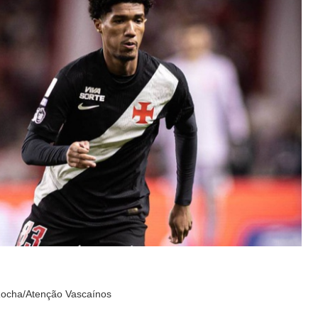
 Rocha/Atenção Vascaínos