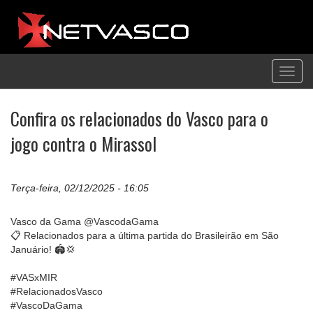
Toggl
navig
Confira os relacionados do Vasco para o
jogo contra o Mirassol
Terça-feira, 02/12/2025 - 16:05
Vasco da Gama @VascodaGama
📋 Relacionados para a última partida do Brasileirão em São
Januário! 🏟️💢
#VASxMIR
#RelacionadosVasco
#VascoDaGama