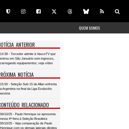
QUEM SOMOS
NOTÍCIA ANTERIOR
14:38 - Torcedor admite à VascoTV que
entrou em São Januário sem ingresso,
carregando equipamentos; veja vídeo
PRÓXIMA NOTÍCIA
15:00 - Seleção Sub-15 de Allan enfrenta
a Argentina na final da Liga Evolución;
assista
CONTEÚDO RELACIONADO
06/10/25 - Paulo Henrique se apresenta
nesta 4ª-feira à Seleção Brasileira
05/10/25 - Veja comparação de Paulo
Henrique com os demais laterais-direitos