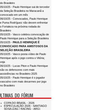
do Brasileiro
05/10/25 - Paulo Henrique sai de torcedor
da Seleção Brasileira no Maracanã a
convocado em um mês
06/10/25 - Convocados, Paulo Henrique
e Puma Rodríguez não devem enfrentar
o Fortaleza na próxima rodada do
Brasileiro
05/10/25 - Vasco celebra convocação de
Paulo Henrique para a Seleção Brasileira
05/10/25 -
PAULO HENRIQUE É
CONVOCADO PARA AMISTOSOS DA
SELEÇÃO BRASILEIRA
05/10/25 - Vasco posta vídeo de Paulo
Henrique após o jogo contra o Vitória;
veja
06/10/25 - Lucas Piton e Paulo Henrique
são os defensores com mais
assistências no Brasileiro 2025
05/10/25 - Paulo Henrique é o jogador
vascaíno com mais desarmes por jogo
no Brasileiro
ÚLTIMAS DO FÓRUM