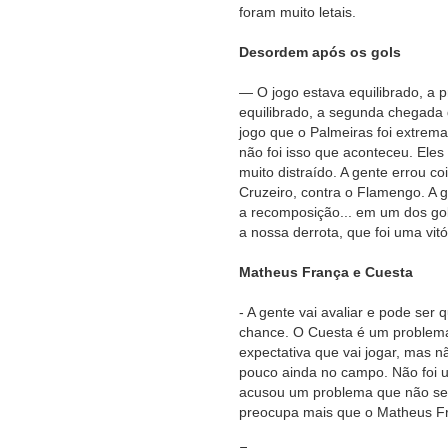
foram muito letais.
Desordem após os gols
— O jogo estava equilibrado, a pr
equilibrado, a segunda chegada d
jogo que o Palmeiras foi extrema
não foi isso que aconteceu. Eles 
muito distraído. A gente errou c
Cruzeiro, contra o Flamengo. A 
a recomposição... em um dos gol
a nossa derrota, que foi uma vit
Matheus França e Cuesta
- A gente vai avaliar e pode se
chance. O Cuesta é um problema
expectativa que vai jogar, mas n
pouco ainda no campo. Não foi 
acusou um problema que não sei 
preocupa mais que o Matheus Fr