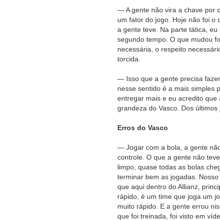
— A gente não vira a chave por co
um fator do jogo. Hoje não foi o
a gente teve. Na parte tática, eu
segundo tempo. O que mudou foi a
necessária, o respeito necessár
torcida.
— Isso que a gente precisa fazer 
nesse sentido é a mais simples p
entregar mais e eu acredito que
grandeza do Vasco. Dos últimos j
Erros do Vasco
— Jogar com a bola, a gente nã
controle. O que a gente não teve
limpo, quase todas as bolas ch
terminar bem as jogadas. Nosso 
que aqui dentro do Allianz, princ
rápido, é um time que joga um 
muito rápido. E a gente errou ni
que foi treinada, foi visto em v