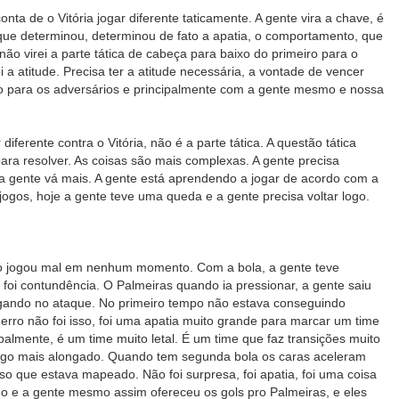
nta de o Vitória jogar diferente taticamente. A gente vira a chave, é
 que determinou, determinou de fato a apatia, o comportamento, que
 não virei a parte tática de cabeça para baixo do primeiro para o
 atitude. Precisa ter a atitude necessária, a vontade de vencer
io para os adversários e principalmente com a gente mesmo e nossa
diferente contra o Vitória, não é a parte tática. A questão tática
ara resolver. As coisas são mais complexas. A gente precisa
 a gente vá mais. A gente está aprendendo a jogar de acordo com a
ogos, hoje a gente teve uma queda e a gente precisa voltar logo.
o jogou mal em nenhum momento. Com a bola, a gente teve
 foi contundência. O Palmeiras quando ia pressionar, a gente saiu
egando no ataque. No primeiro tempo não estava conseguindo
erro não foi isso, foi uma apatia muito grande para marcar um time
ipalmente, é um time muito letal. É um time que faz transições muito
jogo mais alongado. Quando tem segunda bola os caras aceleram
sso que estava mapeado. Não foi surpresa, foi apatia, foi uma coisa
ídeo e a gente mesmo assim ofereceu os gols pro Palmeiras, e eles