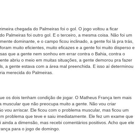
imeira chegada do Palmeiras foi o gol. O jogo voltou a ficar
o Palmeiras foi outro gol. E o terceiro, a mesma coisa. Não foi um
mente dominante, e o campo ficou inclinado, a gente foi lá pra trás,
foram muito eficientes, muito eficazes e a gente foi muito disperso e
oisas que a gente nem sonhou em errar contra o Bahia, contra o
gente abriu o meio em muitas situações, a gente demorou pra fazer
s, a gente estava com a área mal preenchida. E isso aí determinou
ória merecida do Palmeiras.
r que os dois tenham condição de jogar. O Matheus França tem mais
 muscular que não preocupa muito a gente. Não vou criar
ão vou arriscar. Ele ficou com o problema muscular, mas ficou um
um problema que teve e saiu imediatamente. Ele fez um exame que
ainda a dimensão, mas recebi comentários positivos. Acho que ele
ança para o jogo de domingo.