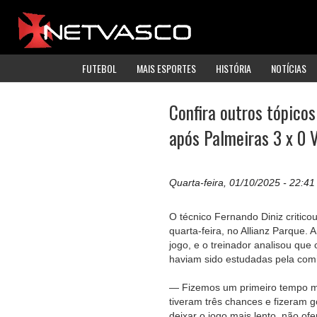
FUTEBOL
MAIS ESPORTES
HISTÓRIA
NOTÍCIAS
Confira outros tópicos
após Palmeiras 3 x 0 
Quarta-feira, 01/10/2025 - 22:41
O técnico Fernando Diniz critico
quarta-feira, no Allianz Parque.
jogo, e o treinador analisou que
haviam sido estudadas pela comi
— Fizemos um primeiro tempo mu
tiveram três chances e fizeram g
deixar o jogo mais lento, não of