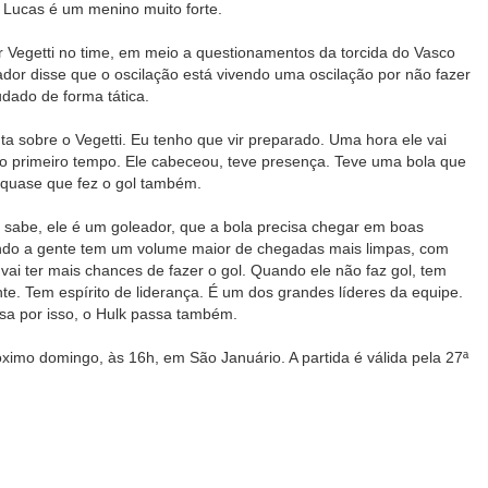
 Lucas é um menino muito forte.
r Vegetti no time, em meio a questionamentos da torcida do Vasco
inador disse que o oscilação está vivendo uma oscilação por não fazer
dado de forma tática.
a sobre o Vegetti. Eu tenho que vir preparado. Uma hora ele vai
 no primeiro tempo. Ele cabeceou, teve presença. Teve uma bola que
e quase que fez o gol também.
 sabe, ele é um goleador, que a bola precisa chegar em boas
ndo a gente tem um volume maior de chegadas mais limpas, com
vai ter mais chances de fazer o gol. Quando ele não faz gol, tem
te. Tem espírito de liderança. É um dos grandes líderes da equipe.
a por isso, o Hulk passa também.
óximo domingo, às 16h, em São Januário. A partida é válida pela 27ª