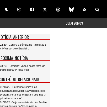
QUEM SOMOS
NOTÍCIA ANTERIOR
22:30 - Confira a súmula de Palmeiras 3
x 0 Vasco, pelo Brasileiro
PRÓXIMA NOTÍCIA
23:23 - Feminino: Vasco posta fotos do
treino desta 4ª-feira; veja
CONTEÚDO RELACIONADO
01/10/25 - Fernando Diniz: 'Eles
souberam aproveitar. Na verdade, eles
tiveram 3 chances e fizeram gols nas 3
primeiras chances'
01/10/25 - Veja entrevista de Léo Jardim
após a derrota do Vasco para o