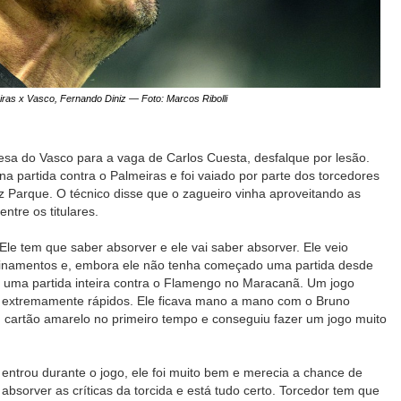
iras x Vasco, Fernando Diniz — Foto: Marcos Ribolli
fesa do Vasco para a vaga de Carlos Cuesta, desfalque por lesão.
a partida contra o Palmeiras e foi vaiado por parte dos torcedores
z Parque. O técnico disse que o zagueiro vinha aproveitando as
ntre os titulares.
Ele tem que saber absorver e ele vai saber absorver. Ele veio
inamentos e, embora ele não tenha começado uma partida desde
te uma partida inteira contra o Flamengo no Maracanã. Um jogo
 extremamente rápidos. Ele ficava mano a mano com o Bruno
 cartão amarelo no primeiro tempo e conseguiu fazer um jogo muito
 entrou durante o jogo, ele foi muito bem e merecia a chance de
bsorver as críticas da torcida e está tudo certo. Torcedor tem que