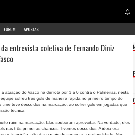
FÓRUM
APOSTAS
 da entrevista coletiva de Fernando Diniz
Vasco
u a atuação do Vasco na derrota por 3 a 0 contra o Palmeiras, nesta
 A equipe sofreu três gols de maneira rápida no primeiro tempo do
 o time teve descuidos na marcação, ao sofrer gols em jogadas que
ssão técnica.
ito ruim na marcação. Eles souberam aproveitar. Na verdade, eles
ols nas três primeiras chances. Tivemos descuidos. A ideia era
erecer transição, não dar o meio de campo e a profundidade. Nós