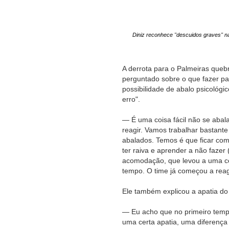
Diniz reconhece "descuidos graves" n
A derrota para o Palmeiras quebr
perguntado sobre o que fazer pa
possibilidade de abalo psicológi
erro".
— É uma coisa fácil não se aba
reagir. Vamos trabalhar bastante
abalados. Temos é que ficar com
ter raiva e aprender a não faze
acomodação, que levou a uma cer
tempo. O time já começou a rea
Ele também explicou a apatia do
— Eu acho que no primeiro tempo
uma certa apatia, uma diferença 