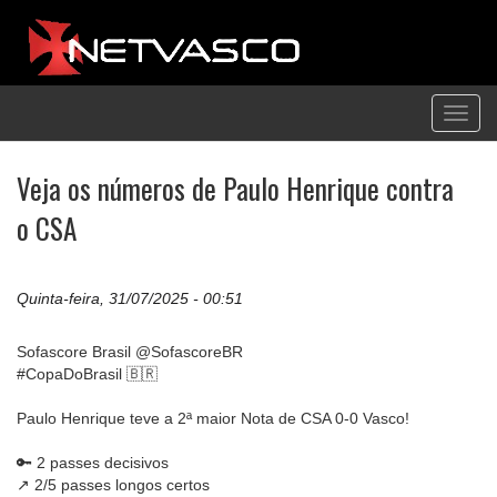
Toggl
navig
Veja os números de Paulo Henrique contra
o CSA
Quinta-feira, 31/07/2025 - 00:51
Sofascore Brasil @SofascoreBR
#CopaDoBrasil 🇧🇷
Paulo Henrique teve a 2ª maior Nota de CSA 0-0 Vasco!
🔑 2 passes decisivos
↗️ 2/5 passes longos certos