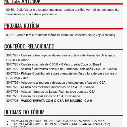
NOTÍCIA ANTERIOR
00:30 - João Victor é o jogador que mais recebeu cartões vermelhos por times da
Série A desde sua estreia pelo Vasco
PRÓXIMA NOTÍCIA
01:37 - Vasco tem a 8ª menor média de idade do Brasileiro 2025; veja o ranking
CONTEÚDO RELACIONADO
30/07/25 - Confira outros tópicos da entrevista coletiva de Fernando Diniz após
CSA 0 x 0 Vasco
30/07/25 - Confira a súmula de CSA 0 x 0 Vasco, pela Copa do Brasil
30/07/25 - Assista à entrevista coletiva de Fernando Diniz após CSA 0 x 0 Vasco
30/07/25 - Philippe Coutinho fala sobre o empate do Vasco fora de casa contra o
CSA; veja vídeo
30/07/25 - Veja como a imprensa destacou o empate entre Vasco e CSA
30/07/25 - Assista aos melhores momentos de CSA 0 x 0 Vasco
30/07/25 - Veja os números de Lucas Piton no jogo contra o CSA
30/07/25 - Confira as estatísticas de CSA 0 x 0 Vasco
30/07/25 -
VASCO EMPATA COM O CSA EM MACEIÓ: 0 A 0
ÚLTIMAS DO FÓRUM