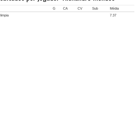
G
CA
CV
Sub
Média
limpia
7.37