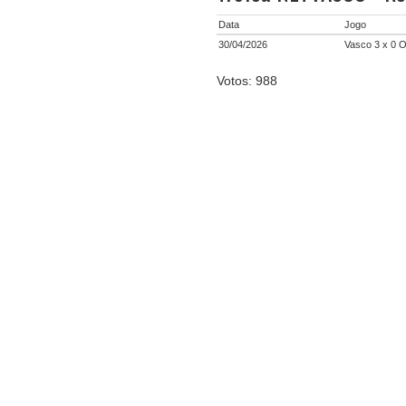
Data
Jogo
30/04/2026
Vasco 3 x 0 O
Votos: 988