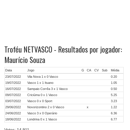
Troféu NETVASCO - Resultados por jogador:
Maurício Souza
Data
Jogo
G
CA
CV
Sub
Média
23/07/2022
Vila Nova 1 x 0 Vasco
0.20
19/07/2022
Vasco 1 x 1 Ituano
1.05
16/07/2022
Sampaio Corrêa 3 x 1 Vasco
0.50
09/07/2022
Criciúma 0 x 1 Vasco
5.25
03/07/2022
Vasco 0 x 0 Sport
3.23
29/06/2022
Novorizontino 2 x 0 Vasco
x
1.22
24/06/2022
Vasco 3 x 0 Operário
6.36
18/06/2022
Londrina 0 x 1 Vasco
6.77
Votos: 14.911