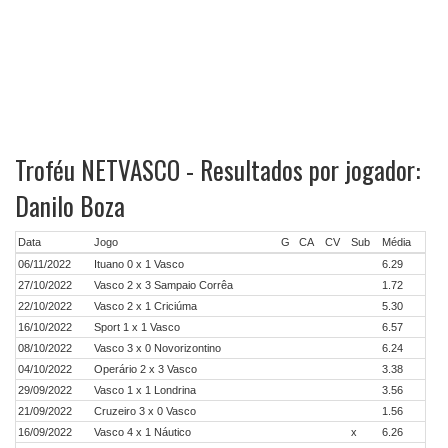
Troféu NETVASCO - Resultados por jogador:
Danilo Boza
Data
Jogo
G
CA
CV
Sub
Média
06/11/2022
Ituano 0 x 1 Vasco
6.29
27/10/2022
Vasco 2 x 3 Sampaio Corrêa
1.72
22/10/2022
Vasco 2 x 1 Criciúma
5.30
16/10/2022
Sport 1 x 1 Vasco
6.57
08/10/2022
Vasco 3 x 0 Novorizontino
6.24
04/10/2022
Operário 2 x 3 Vasco
3.38
29/09/2022
Vasco 1 x 1 Londrina
3.56
21/09/2022
Cruzeiro 3 x 0 Vasco
1.56
16/09/2022
Vasco 4 x 1 Náutico
x
6.26