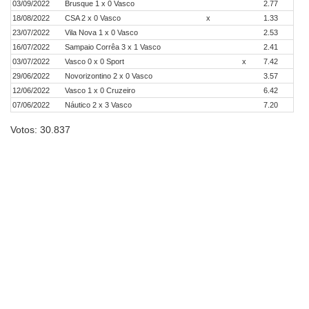
03/09/2022
Brusque 1 x 0 Vasco
2.77
18/08/2022
CSA 2 x 0 Vasco
x
1.33
23/07/2022
Vila Nova 1 x 0 Vasco
2.53
16/07/2022
Sampaio Corrêa 3 x 1 Vasco
2.41
03/07/2022
Vasco 0 x 0 Sport
x
7.42
29/06/2022
Novorizontino 2 x 0 Vasco
3.57
12/06/2022
Vasco 1 x 0 Cruzeiro
6.42
07/06/2022
Náutico 2 x 3 Vasco
7.20
Votos: 30.837