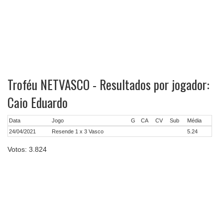
Troféu NETVASCO - Resultados por jogador:
Caio Eduardo
Data
Jogo
G
CA
CV
Sub
Média
24/04/2021
Resende 1 x 3 Vasco
5.24
Votos: 3.824