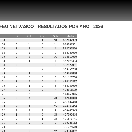
OFÉU NETVASCO - RESULTADOS POR ANO - 2026
J
G
CA
CV
Sub
Média
30
6
9
1
10
6.52094333
35
5
11
0
11
6.08836571
20
1
3
0
4
5.63790500
38
0
2
0
0
5.56760000
30
2
3
0
16
5.54867000
30
6
1
0
4
5.42079333
34
2
3
0
2
5.37927941
32
3
8
2
8
5.14251250
24
3
1
0
8
5.14060000
18
0
0
0
0
5.11127778
21
1
2
0
4
4.95132857
10
0
1
0
5
4.84730000
27
6
2
0
7
4.72618519
21
0
3
0
0
4.68651905
35
2
4
0
23
4.62680000
25
0
3
0
7
4.51894400
29
2
1
0
15
4.44262414
22
2
2
2
1
4.39459545
29
1
4
0
15
4.27092414
27
0
2
1
15
4.11870741
11
0
2
0
0
3.90228182
20
0
0
0
5
3.31774500
28
5
2
0
12
3.23307857