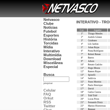
Netvasco
INTERATIVO - TR
Clube
Notícias
Col.
Jogador
Futebol
1º
Thiago Mendes
Esportes
2º
Andrés Gómez
História
3º
Cuiabano
Torcidas
4º
Léo Jardim
Mídia
5º
Johan Rojas
Interativo
6º
Puma Rodríguez
Multimídia
7º
Robert Renan
8º
Barros
Download
9º
Adson
Miscelânea
10º
Renato Gaúcho
Especial
11º
Hugo Moura
12º
Ramon Rique
Busca
13º
Spinelli
14º
Saldivia
15º
Nuno Moreira
pesquisar
16º
Paulo Henrique
17º
David
Celular
18º
Carlos Cuesta
FAQ
19º
Tchê Tchê
Orkut
20º
Lucas Piton
RSS
21º
Fernando Diniz
Twitter
22º
Marino Hinestroza
23º
Brenner