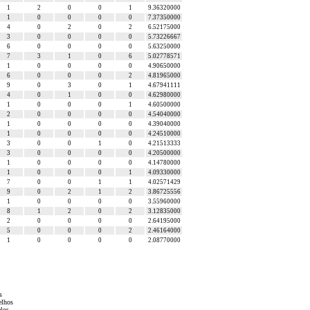
1
2
0
0
1
9.36320000
1
0
0
0
0
7.37350000
4
0
2
0
2
6.52175000
3
0
0
0
0
5.73226667
6
0
0
0
0
5.63250000
7
3
1
0
6
5.02778571
1
0
0
0
0
4.90650000
6
0
0
0
2
4.81965000
9
0
3
0
1
4.67941111
4
0
1
0
0
4.62980000
1
0
0
0
1
4.60500000
2
0
0
0
0
4.54040000
1
0
0
0
0
4.39040000
1
0
0
0
0
4.24510000
3
0
0
1
0
4.21513333
3
0
0
0
0
4.20500000
1
0
0
0
0
4.14780000
1
0
0
0
1
4.09330000
7
0
0
1
1
4.02571429
9
0
2
1
2
3.86725556
1
0
0
0
0
3.55960000
8
1
2
0
2
3.12835000
2
0
0
0
0
2.64195000
5
0
0
0
2
2.46164000
1
0
0
0
0
2.08770000
s
elhos
elos