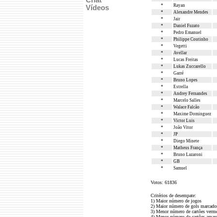
Chat
*
Rayan
Vídeos
*
Alexandre Mendes
*
Jair
*
Daniel Fuzato
*
Pedro Emanuel
*
Philippe Coutinho
*
Vegetti
*
Avellar
*
Lucas Freitas
*
Lukas Zuccarello
*
Garré
*
Bruno Lopes
*
Estrella
*
Andrey Fernandes
*
Marcelo Salles
*
Walace Falcão
*
Maxime Dominguez
*
Victor Luis
*
João Vitor
*
JP
*
Diego Minete
*
Matheus França
*
Bruno Lazaroni
*
GB
*
Samuel
Votos: 61836
Critérios de desempate:
1) Maior número de jogos
2) Maior número de gols marcado
3) Menor número de cartões verm
4) Menor número de cartões amar