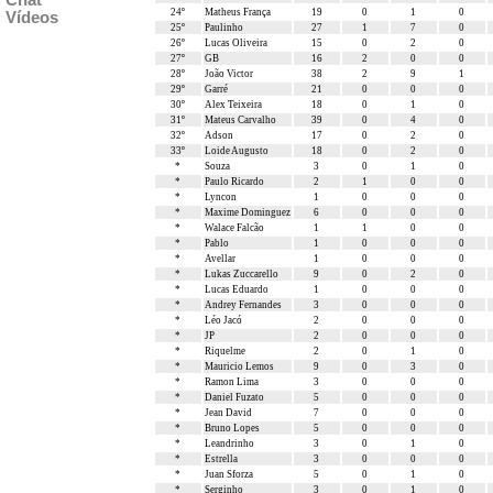
Chat
24º
Matheus França
19
0
1
0
Vídeos
25º
Paulinho
27
1
7
0
26º
Lucas Oliveira
15
0
2
0
27º
GB
16
2
0
0
28º
João Victor
38
2
9
1
29º
Garré
21
0
0
0
30º
Alex Teixeira
18
0
1
0
31º
Mateus Carvalho
39
0
4
0
32º
Adson
17
0
2
0
33º
Loide Augusto
18
0
2
0
*
Souza
3
0
1
0
*
Paulo Ricardo
2
1
0
0
*
Lyncon
1
0
0
0
*
Maxime Dominguez
6
0
0
0
*
Walace Falcão
1
1
0
0
*
Pablo
1
0
0
0
*
Avellar
1
0
0
0
*
Lukas Zuccarello
9
0
2
0
*
Lucas Eduardo
1
0
0
0
*
Andrey Fernandes
3
0
0
0
*
Léo Jacó
2
0
0
0
*
JP
2
0
0
0
*
Riquelme
2
0
1
0
*
Mauricio Lemos
9
0
3
0
*
Ramon Lima
3
0
0
0
*
Daniel Fuzato
5
0
0
0
*
Jean David
7
0
0
0
*
Bruno Lopes
5
0
0
0
*
Leandrinho
3
0
1
0
*
Estrella
3
0
0
0
*
Juan Sforza
5
0
1
0
*
Serginho
3
0
1
0