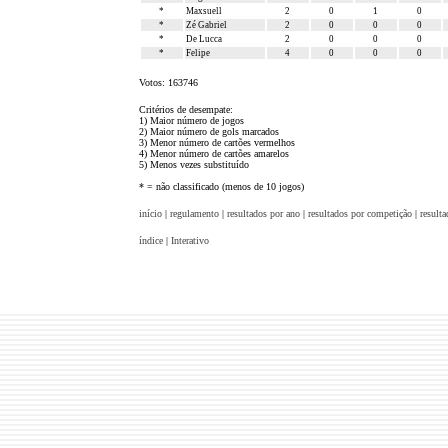
*
Maxsuell
2
0
1
0
*
Zé Gabriel
2
0
0
0
*
De Lucca
2
0
0
0
*
Felipe
4
0
0
0
Votos: 163746
Critérios de desempate:
1) Maior número de jogos
2) Maior número de gols marcados
3) Menor número de cartões vermelhos
4) Menor número de cartões amarelos
5) Menos vezes substituído
* = não classificado (menos de 10 jogos)
início
|
regulamento
|
resultados por ano
|
resultados por competição
|
result
índice
|
Interativo