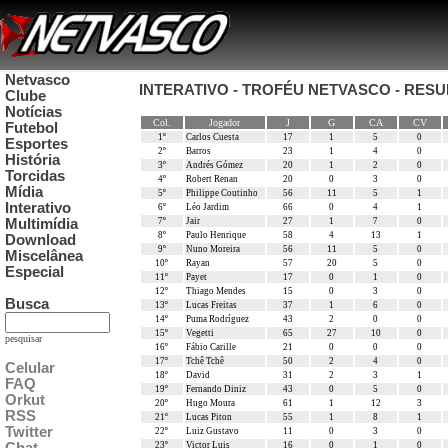
Netvasco
INTERATIVO - TROFÉU NETVASCO - RESU
Clube
Notícias
Col.
Jogador
J
G
CA
CV
Futebol
1º
Carlos Cuesta
17
1
5
0
Esportes
2º
Barros
23
1
4
0
História
3º
Andrés Gómez
20
1
2
0
Torcidas
4º
Robert Renan
20
0
3
0
Mídia
5º
Philippe Coutinho
56
11
5
1
Interativo
6º
Léo Jardim
66
0
4
1
Multimídia
7º
Jair
27
1
7
0
8º
Paulo Henrique
58
4
13
1
Download
9º
Nuno Moreira
56
11
5
0
Miscelânea
10º
Rayan
57
20
5
0
Especial
11º
Payet
17
0
1
0
12º
Thiago Mendes
15
0
3
0
Busca
13º
Lucas Freitas
37
1
6
0
14º
Puma Rodríguez
43
2
0
0
15º
Vegetti
65
27
10
0
pesquisar
16º
Fábio Carille
21
0
0
0
17º
Tchê Tchê
50
2
4
0
Celular
18º
David
31
2
3
1
FAQ
19º
Fernando Diniz
43
0
5
0
Orkut
20º
Hugo Moura
61
1
12
3
RSS
21º
Lucas Piton
55
1
8
1
Twitter
22º
Luiz Gustavo
11
0
3
0
23º
Victor Luis
16
0
1
0