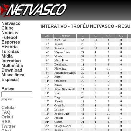
Netvasco
INTERATIVO - TROFÉU NETVASCO - RESU
Clube
Notícias
Col.
Jogador
J
G
CA
CV
Futebol
1º
Alex Dias
54
30
4
0
Esportes
2º
Roberto
29
0
1
0
História
3º
Romário
45
31
4
0
Torcidas
4º
Wagner Diniz
24
1
7
0
Mídia
5º
Morais
34
8
5
0
Interativo
6º
Marco Brito
24
8
2
0
Multimídia
7º
Dominguez
11
0
0
0
8º
Fábio Braz
20
1
11
1
Download
9º
Fernandinho Alves
20
3
2
0
Miscelânea
10º
Abedi
36
5
7
0
Especial
11º
Claudemir
26
4
5
0
12º
Amaral
17
0
6
0
Busca
13º
Rafael Nascimento
11
0
1
0
14º
Ives
20
0
7
0
15º
Diego
48
6
5
2
pesquisar
16º
Alemão
14
0
2
0
17º
Coutinho
22
1
8
0
Celular
18º
Luciano
13
0
1
0
FAQ
19º
Róbson Luiz
46
2
11
0
Orkut
20º
Fabiano
18
2
5
1
RSS
21º
Gomes
21
1
9
0
Twitter
22º
Thiago Maciel
15
0
4
0
23º
Rubens
16
0
3
0