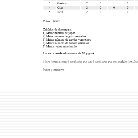
*
Gustavo
2
0
1
0
*
Gian
2
0
0
0
*
Neto
2
0
1
0
Votos: 66069
Critérios de desempate:
1) Maior número de jogos
2) Maior número de gols marcados
3) Menor número de cartões vermelhos
4) Menor número de cartões amarelos
5) Menos vezes substituído
* = não classificado (menos de 10 jogos)
início
|
regulamento
|
resultados por ano
|
resultados por competição
|
result
índice
|
Interativo