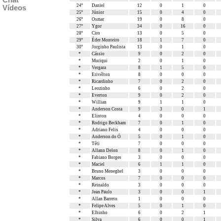
Chat
24º
Daniel
12
0
1
0
Vídeos
25º
Júnior
15
0
4
0
26º
Osmar
19
0
8
0
27º
Ygor
34
0
16
0
28º
Ciro
13
0
5
0
29º
Éder Monteiro
18
1
7
0
30º
Jorginho Paulista
13
0
1
0
*
Cássio
9
0
2
0
*
Muriqui
2
0
1
0
*
Vergara
8
1
5
0
*
Erivélton
8
0
0
0
*
Ricardinho
7
0
2
0
*
Leozinho
6
0
2
0
*
Everton
9
0
2
0
*
Willian
9
1
1
0
*
Anderson Costa
9
3
0
1
*
Elinton
4
0
0
0
*
Rodrigo Beckham
7
0
1
0
*
Adriano Felix
4
0
0
0
*
Anderson do Ó
5
0
1
0
*
Têti
7
0
0
0
*
Allann Delon
8
0
1
0
*
Fabiano Borges
3
0
0
0
*
Maciel
6
1
1
0
*
Bruno Meneghel
3
0
0
0
*
Marcos
7
0
0
0
*
Reinaldo
3
0
0
0
*
Jean Paulo
3
0
0
1
*
Allan Barreto
1
0
0
0
*
Felipe Alves
5
0
1
0
*
Elbinho
6
0
2
1
*
Silva
6
0
0
1