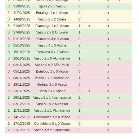
3
31/08/2025
Sport 2 x 3 Vasco
0
x
2
11/09/2025
Botafogo 1 x 1 Vasco
0
x
3
14/09/2025
Vasco 2 x 2 Ceará
0
x
3
21/09/2025
Flamengo 1 x 1 Vasco
1
x
x
3
27/09/2025
Vasco 2 x 0 Cruzeiro
1
x
3
01/10/2025
Palmeiras 3 x 0 Vasco
0
x
3
05/10/2025
Vasco 4 x 3 Vitória
2
x
3
15/10/2025
Fortaleza 0 x 2 Vasco
1
x
3
20/10/2025
Vasco 2 x 0 Fluminense
1
x
x
3
02/11/2025
Vasco 0 x 2 São Paulo
0
x
3
05/11/2025
Botafogo 3 x 0 Vasco
0
x
3
08/11/2025
Vasco 1 x 3 Juventude
1
x
3
19/11/2025
Grêmio 2 x 0 Vasco
0
x
3
23/11/2025
Bahia 1 x 0 Vasco
0
x
x
3
28/11/2025
Vasco 5 x 1 Internacional
2
x
x
3
02/12/2025
Vasco 0 x 2 Mirassol
0
x
2
11/12/2025
Vasco 2 x 1 Fluminense
1
x
2
14/12/2025
Fluminense 1 x 0 Vasco
0
x
2
17/12/2025
Corinthians 0 x 0 Vasco
0
x
2
21/12/2025
Vasco 1 x 2 Corinthians
0
x