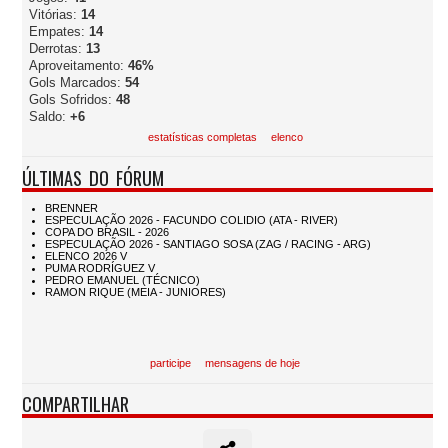
Vitórias:
14
Empates:
14
Derrotas:
13
Aproveitamento:
46%
Gols Marcados:
54
Gols Sofridos:
48
Saldo:
+6
estatísticas completas
elenco
ÚLTIMAS DO FÓRUM
participe
mensagens de hoje
COMPARTILHAR