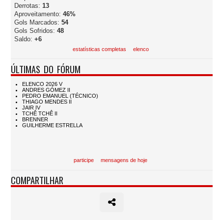
Derrotas:
13
Aproveitamento:
46%
Gols Marcados:
54
Gols Sofridos:
48
Saldo:
+6
estatísticas completas
elenco
ÚLTIMAS DO FÓRUM
participe
mensagens de hoje
COMPARTILHAR