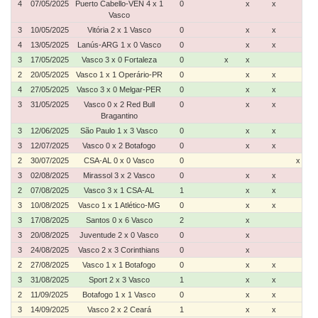
4
07/05/2025
Puerto Cabello-VEN 4 x 1
0
x
x
Vasco
3
10/05/2025
Vitória 2 x 1 Vasco
0
x
x
4
13/05/2025
Lanús-ARG 1 x 0 Vasco
0
x
x
3
17/05/2025
Vasco 3 x 0 Fortaleza
0
x
x
2
20/05/2025
Vasco 1 x 1 Operário-PR
0
x
x
4
27/05/2025
Vasco 3 x 0 Melgar-PER
0
x
x
3
31/05/2025
Vasco 0 x 2 Red Bull
0
x
x
Bragantino
3
12/06/2025
São Paulo 1 x 3 Vasco
0
x
x
3
12/07/2025
Vasco 0 x 2 Botafogo
0
x
x
2
30/07/2025
CSA-AL 0 x 0 Vasco
0
x
3
02/08/2025
Mirassol 3 x 2 Vasco
0
x
x
2
07/08/2025
Vasco 3 x 1 CSA-AL
1
x
x
3
10/08/2025
Vasco 1 x 1 Atlético-MG
0
x
x
3
17/08/2025
Santos 0 x 6 Vasco
2
x
3
20/08/2025
Juventude 2 x 0 Vasco
0
x
3
24/08/2025
Vasco 2 x 3 Corinthians
0
x
2
27/08/2025
Vasco 1 x 1 Botafogo
0
x
x
3
31/08/2025
Sport 2 x 3 Vasco
1
x
x
2
11/09/2025
Botafogo 1 x 1 Vasco
0
x
x
3
14/09/2025
Vasco 2 x 2 Ceará
1
x
x